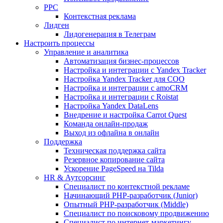
PPC
Контекстная реклама
Лидген
Лидогенерация в Телеграм
Настроить процессы
Управление и аналитика
Автоматизация бизнес-процессов
Настройка и интеграции с Yandex Tracker
Настройка Yandex Tracker для СОО
Настройка и интеграции с amoCRM
Настройка и интеграции с Roistat
Настройка Yandex DataLens
Внедрение и настройка Carrot Quest
Команда онлайн-продаж
Выход из офлайна в онлайн
Поддержка
Техническая поддержка сайта
Резервное копирование сайта
Ускорение PageSpeed на Tilda
HR & Аутсорсинг
Специалист по контекстной рекламе
Начинающий PHP-разработчик (Junior)
Опытный PHP-разработчик (Middle)
Специалист по поисковому продвижению
Специалист по интернет-маркетингу