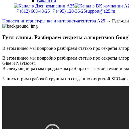
Вакансии
+7 (812) 603-48-25
+7 (495) 120-36-25
support@a25.ru
Новости интернет-рынка и интернет-агентства А25
→
Гугл-сл
Гугл-сливы. Разбираем секреты алгоритмов Goog
В этом видео мы подробно разбираем статью про секреты алго
В этом видео мы подробно разбираем статью про секреты алгор
Glue и NavBoost.
В следующий раз мы продолжим разбираться с этой темой и в
Запись стрима рабочей группы по созданию открытой SEO-док