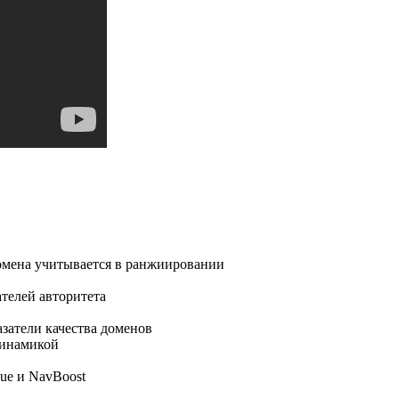
домена учитывается в ранжиировании
телей авторитета
азатели качества доменов
 динамикой
ue и NavBoost