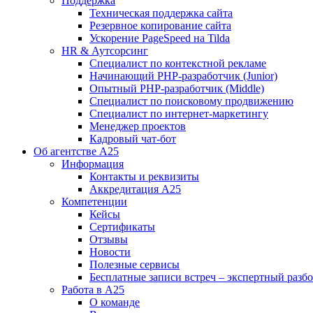
Поддержка
Техническая поддержка сайта
Резервное копирование сайта
Ускорение PageSpeed на Tilda
HR & Аутсорсинг
Специалист по контекстной рекламе
Начинающий PHP-разработчик (Junior)
Опытный PHP-разработчик (Middle)
Специалист по поисковому продвижению
Специалист по интернет-маркетингу
Менеджер проектов
Кадровый чат-бот
Об агентстве А25
Информация
Контакты и реквизиты
Аккредитация А25
Компетенции
Кейсы
Сертификаты
Отзывы
Новости
Полезные сервисы
Бесплатные записи встреч – экспертный разб
Работа в А25
О команде