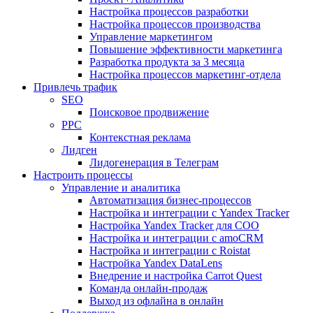
Настройка процессов разработки
Настройка процессов производства
Управление маркетингом
Повышение эффективности маркетинга
Разработка продукта за 3 месяца
Настройка процессов маркетинг-отдела
Привлечь трафик
SEO
Поисковое продвижение
PPC
Контекстная реклама
Лидген
Лидогенерация в Телеграм
Настроить процессы
Управление и аналитика
Автоматизация бизнес-процессов
Настройка и интеграции с Yandex Tracker
Настройка Yandex Tracker для СОО
Настройка и интеграции с amoCRM
Настройка и интеграции с Roistat
Настройка Yandex DataLens
Внедрение и настройка Carrot Quest
Команда онлайн-продаж
Выход из офлайна в онлайн