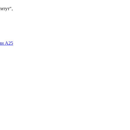
итут",