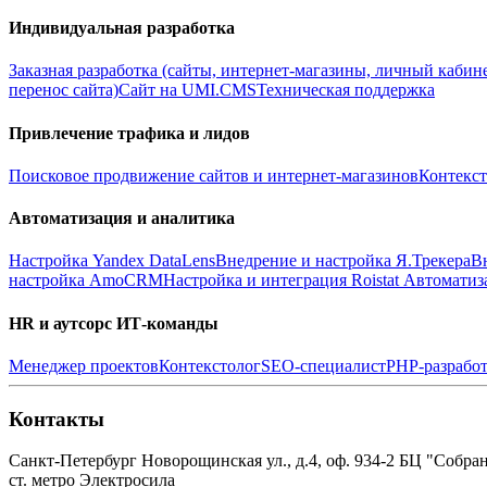
Индивидуальная разработка
Заказная разработка (сайты, интернет-магазины, личный кабин
перенос сайта)
Сайт на UMI.CMS
Техническая поддержка
Привлечение трафика и лидов
Поисковое продвижение сайтов и интернет-магазинов
Контекст
Автоматизация и аналитика
Настройка Yandex DataLens
Внедрение и настройка Я.Трекера
В
настройка AmoCRM
Настройка и интеграция Roistat
Автоматиз
HR и аутсорс ИТ-команды
Менеджер проектов
Контекстолог
SEO-специалист
PHP-разработ
Контакты
Санкт-Петербург
Новорощинская ул., д.4, оф. 934-2
БЦ "Собран
ст. метро Электросила