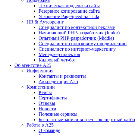
Поддержка
Техническая поддержка сайта
Резервное копирование сайта
Ускорение PageSpeed на Tilda
HR & Аутсорсинг
Специалист по контекстной рекламе
Начинающий PHP-разработчик (Junior)
Опытный PHP-разработчик (Middle)
Специалист по поисковому продвижению
Специалист по интернет-маркетингу
Менеджер проектов
Кадровый чат-бот
Об агентстве А25
Информация
Контакты и реквизиты
Аккредитация А25
Компетенции
Кейсы
Сертификаты
Отзывы
Новости
Полезные сервисы
Бесплатные записи встреч – экспертный разб
Работа в А25
О команде