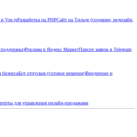
 и Vue.js
Разработка на PHP
Сайт на Тильде (создание, редизайн,
 поддержка)
Реклама в Яндекс Маркет
Парсер заявок в Telegram
я бизнеса
Бот отпусков (готовое решение)
Внедрение и
перты для управления онлайн-продажами