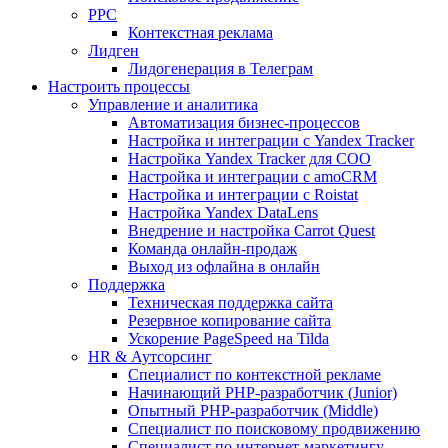
PPC
Контекстная реклама
Лидген
Лидогенерация в Телеграм
Настроить процессы
Управление и аналитика
Автоматизация бизнес-процессов
Настройка и интеграции с Yandex Tracker
Настройка Yandex Tracker для СОО
Настройка и интеграции с amoCRM
Настройка и интеграции с Roistat
Настройка Yandex DataLens
Внедрение и настройка Carrot Quest
Команда онлайн-продаж
Выход из офлайна в онлайн
Поддержка
Техническая поддержка сайта
Резервное копирование сайта
Ускорение PageSpeed на Tilda
HR & Аутсорсинг
Специалист по контекстной рекламе
Начинающий PHP-разработчик (Junior)
Опытный PHP-разработчик (Middle)
Специалист по поисковому продвижению
Специалист по интернет-маркетингу