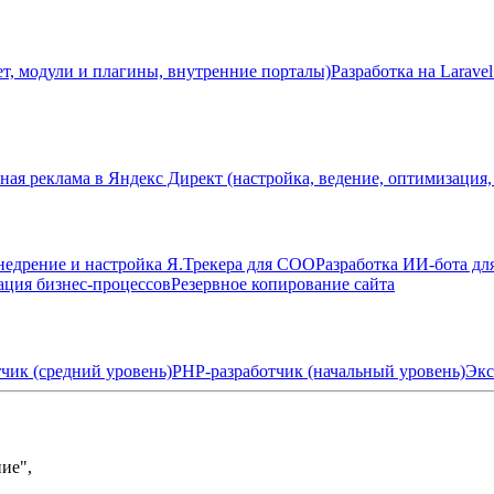
ет, модули и плагины, внутренние порталы)
Разработка на Laravel
ная реклама в Яндекс Директ (настройка, ведение, оптимизация,
недрение и настройка Я.Трекера для СОО
Разработка ИИ-бота дл
ация бизнес-процессов
Резервное копирование сайта
чик (средний уровень)
PHP-разработчик (начальный уровень)
Экс
ие",