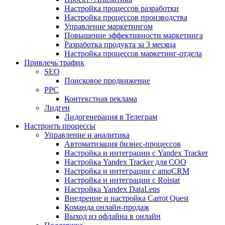
Настройка процессов разработки
Настройка процессов производства
Управление маркетингом
Повышение эффективности маркетинга
Разработка продукта за 3 месяца
Настройка процессов маркетинг-отдела
Привлечь трафик
SEO
Поисковое продвижение
PPC
Контекстная реклама
Лидген
Лидогенерация в Телеграм
Настроить процессы
Управление и аналитика
Автоматизация бизнес-процессов
Настройка и интеграции с Yandex Tracker
Настройка Yandex Tracker для СОО
Настройка и интеграции с amoCRM
Настройка и интеграции с Roistat
Настройка Yandex DataLens
Внедрение и настройка Carrot Quest
Команда онлайн-продаж
Выход из офлайна в онлайн