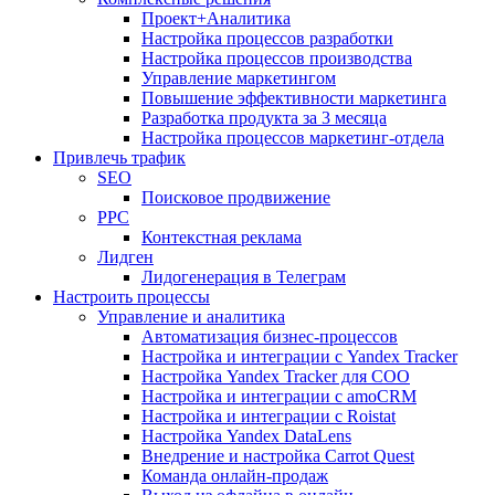
Проект+Аналитика
Настройка процессов разработки
Настройка процессов производства
Управление маркетингом
Повышение эффективности маркетинга
Разработка продукта за 3 месяца
Настройка процессов маркетинг-отдела
Привлечь трафик
SEO
Поисковое продвижение
PPC
Контекстная реклама
Лидген
Лидогенерация в Телеграм
Настроить процессы
Управление и аналитика
Автоматизация бизнес-процессов
Настройка и интеграции с Yandex Tracker
Настройка Yandex Tracker для СОО
Настройка и интеграции с amoCRM
Настройка и интеграции с Roistat
Настройка Yandex DataLens
Внедрение и настройка Carrot Quest
Команда онлайн-продаж