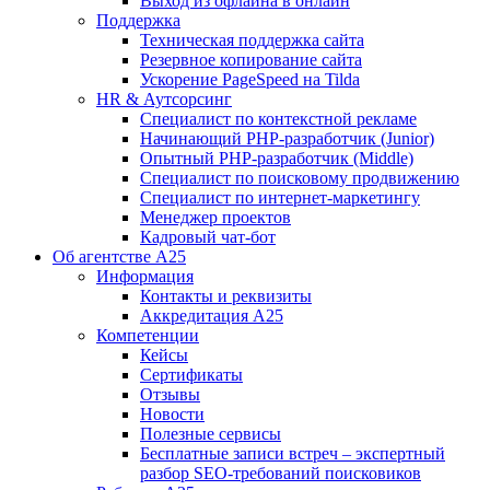
Выход из офлайна в онлайн
Поддержка
Техническая поддержка сайта
Резервное копирование сайта
Ускорение PageSpeed на Tilda
HR & Аутсорсинг
Специалист по контекстной рекламе
Начинающий PHP-разработчик (Junior)
Опытный PHP-разработчик (Middle)
Специалист по поисковому продвижению
Специалист по интернет-маркетингу
Менеджер проектов
Кадровый чат-бот
Об агентстве А25
Информация
Контакты и реквизиты
Аккредитация А25
Компетенции
Кейсы
Сертификаты
Отзывы
Новости
Полезные сервисы
Бесплатные записи встреч – экспертный
разбор SEO-требований поисковиков