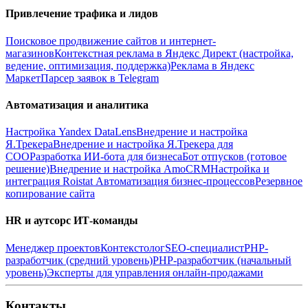
Привлечение трафика и лидов
Поисковое продвижение сайтов и интернет-
магазинов
Контекстная реклама в Яндекс Директ (настройка,
ведение, оптимизация, поддержка)
Реклама в Яндекс
Маркет
Парсер заявок в Telegram
Автоматизация и аналитика
Настройка Yandex DataLens
Внедрение и настройка
Я.Трекера
Внедрение и настройка Я.Трекера для
СОО
Разработка ИИ-бота для бизнеса
Бот отпусков (готовое
решение)
Внедрение и настройка AmoCRM
Настройка и
интеграция Roistat
Автоматизация бизнес-процессов
Резервное
копирование сайта
HR и аутсорс ИТ-команды
Менеджер проектов
Контекстолог
SEO-специалист
PHP-
разработчик (средний уровень)
PHP-разработчик (начальный
уровень)
Эксперты для управления онлайн-продажами
Контакты