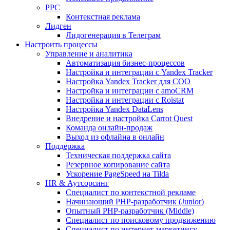
PPC
Контекстная реклама
Лидген
Лидогенерация в Телеграм
Настроить процессы
Управление и аналитика
Автоматизация бизнес-процессов
Настройка и интеграции с Yandex Tracker
Настройка Yandex Tracker для СОО
Настройка и интеграции с amoCRM
Настройка и интеграции с Roistat
Настройка Yandex DataLens
Внедрение и настройка Carrot Quest
Команда онлайн-продаж
Выход из офлайна в онлайн
Поддержка
Техническая поддержка сайта
Резервное копирование сайта
Ускорение PageSpeed на Tilda
HR & Аутсорсинг
Специалист по контекстной рекламе
Начинающий PHP-разработчик (Junior)
Опытный PHP-разработчик (Middle)
Специалист по поисковому продвижению
Специалист по интернет-маркетингу