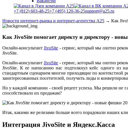
Вакансии
+7 (812) 603-48-25
+7 (495) 120-36-25
support@a25.ru
Новости интернет-рынка и интернет-агентства А25
→
Как Jivo
Как JivoSite помогает директу и директору - нов
Онлайн-консультант
JivoSite
- сервис, который мы охотно реко
JivoSite.
Онлайн-консультант
JivoSite
- сервис, который мы охотно реко
JivoSite. К ее написанию нас подтолкнул кейс одного из н
стандартным сценарием многие приходящие по контекстной рек
заинтересованных посетителей, получить лиды и конвертирова
Но у каждой компании - своей рецепт успеха. Мы решили не га
способствовало их продажам?
Итак, какими же релизами больше всего порадовали наших клиен
Интеграция JivoSite и Яндекс.Касса