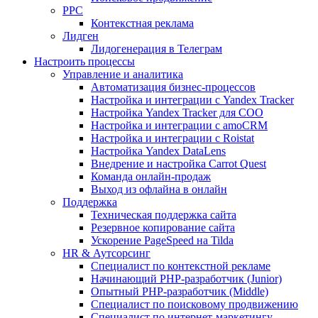
PPC
Контекстная реклама
Лидген
Лидогенерация в Телеграм
Настроить процессы
Управление и аналитика
Автоматизация бизнес-процессов
Настройка и интеграции с Yandex Tracker
Настройка Yandex Tracker для СОО
Настройка и интеграции с amoCRM
Настройка и интеграции с Roistat
Настройка Yandex DataLens
Внедрение и настройка Carrot Quest
Команда онлайн-продаж
Выход из офлайна в онлайн
Поддержка
Техническая поддержка сайта
Резервное копирование сайта
Ускорение PageSpeed на Tilda
HR & Аутсорсинг
Специалист по контекстной рекламе
Начинающий PHP-разработчик (Junior)
Опытный PHP-разработчик (Middle)
Специалист по поисковому продвижению
Специалист по интернет-маркетингу