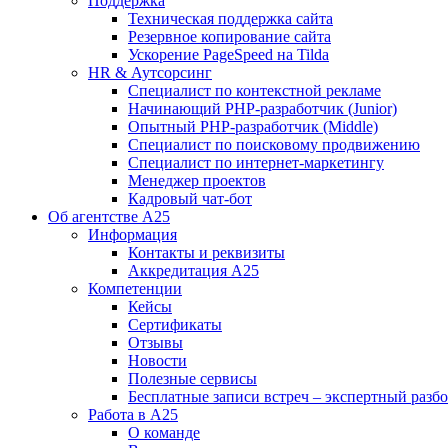
Поддержка
Техническая поддержка сайта
Резервное копирование сайта
Ускорение PageSpeed на Tilda
HR & Аутсорсинг
Специалист по контекстной рекламе
Начинающий PHP-разработчик (Junior)
Опытный PHP-разработчик (Middle)
Специалист по поисковому продвижению
Специалист по интернет-маркетингу
Менеджер проектов
Кадровый чат-бот
Об агентстве А25
Информация
Контакты и реквизиты
Аккредитация А25
Компетенции
Кейсы
Сертификаты
Отзывы
Новости
Полезные сервисы
Бесплатные записи встреч – экспертный разб
Работа в А25
О команде