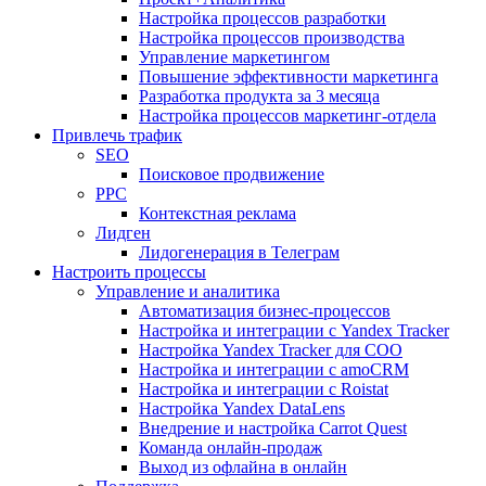
Настройка процессов разработки
Настройка процессов производства
Управление маркетингом
Повышение эффективности маркетинга
Разработка продукта за 3 месяца
Настройка процессов маркетинг-отдела
Привлечь трафик
SEO
Поисковое продвижение
PPC
Контекстная реклама
Лидген
Лидогенерация в Телеграм
Настроить процессы
Управление и аналитика
Автоматизация бизнес-процессов
Настройка и интеграции с Yandex Tracker
Настройка Yandex Tracker для СОО
Настройка и интеграции с amoCRM
Настройка и интеграции с Roistat
Настройка Yandex DataLens
Внедрение и настройка Carrot Quest
Команда онлайн-продаж
Выход из офлайна в онлайн