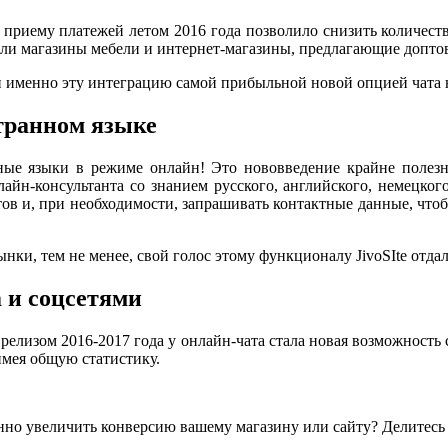
 приему платежей летом 2016 года позволило снизить количеств
или магазины мебели и интернет-магазины, предлагающие допто
именно эту интеграцию самой прибыльной новой опцией чата на
странном языке
ные языки в режиме онлайн! Это нововведение крайне полез
айн-консультанта со знанием русского, английского, немецкого,
тов и, при необходимости, запрашивать контактные данные, что
нки, тем не менее, свой голос этому функционалу JivoSIte отда
m и соцсетями
лизом 2016-2017 года у онлайн-чата стала новая возможность связ
имея общую статистику.
нно увеличить конверсию вашему магазину или сайту? Делитесь