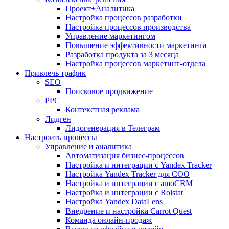
Проект+Аналитика
Настройка процессов разработки
Настройка процессов производства
Управление маркетингом
Повышение эффективности маркетинга
Разработка продукта за 3 месяца
Настройка процессов маркетинг-отдела
Привлечь трафик
SEO
Поисковое продвижение
PPC
Контекстная реклама
Лидген
Лидогенерация в Телеграм
Настроить процессы
Управление и аналитика
Автоматизация бизнес-процессов
Настройка и интеграции с Yandex Tracker
Настройка Yandex Tracker для СОО
Настройка и интеграции с amoCRM
Настройка и интеграции с Roistat
Настройка Yandex DataLens
Внедрение и настройка Carrot Quest
Команда онлайн-продаж