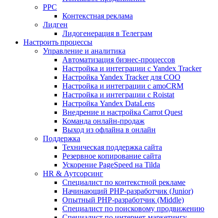
PPC
Контекстная реклама
Лидген
Лидогенерация в Телеграм
Настроить процессы
Управление и аналитика
Автоматизация бизнес-процессов
Настройка и интеграции с Yandex Tracker
Настройка Yandex Tracker для СОО
Настройка и интеграции с amoCRM
Настройка и интеграции с Roistat
Настройка Yandex DataLens
Внедрение и настройка Carrot Quest
Команда онлайн-продаж
Выход из офлайна в онлайн
Поддержка
Техническая поддержка сайта
Резервное копирование сайта
Ускорение PageSpeed на Tilda
HR & Аутсорсинг
Специалист по контекстной рекламе
Начинающий PHP-разработчик (Junior)
Опытный PHP-разработчик (Middle)
Специалист по поисковому продвижению
Специалист по интернет-маркетингу