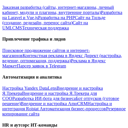
Заказная разработка (сайты, интернет-магазины, личный
кабинет, модули и плагины, внутренние порталы)
Разработка
на Laravel и Vue.js
Разработка на PHP
Сайт на Тильде
(создание, редизайн, перенос сайта)
Сайт на
UMI.CMS
Техническая поддержка
Привлечение трафика и лидов
Поисковое продвижение сайтов и интернет-
магазинов
Контекстная реклама в Яндекс Директ (настройка,
ведение, оптимизация, поддержка)
Реклама в Яндекс
Маркет
Парсер заявок в Telegram
Автоматизация и аналитика
Настройка Yandex DataLens
Внедрение и настройка
Я.Трекера
Внедрение и настройка Я.Трекера для
СОО
Разработка ИИ-бота для бизнеса
Бот отпусков (готовое
решение)
Внедрение и настройка AmoCRM
Настройка и
интеграция Roistat
Автоматизация бизнес-процессов
Резервное
копирование сайта
HR и аутсорс ИТ-команды