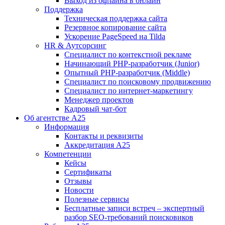
Выход из офлайна в онлайн
Поддержка
Техническая поддержка сайта
Резервное копирование сайта
Ускорение PageSpeed на Tilda
HR & Аутсорсинг
Специалист по контекстной рекламе
Начинающий PHP-разработчик (Junior)
Опытный PHP-разработчик (Middle)
Специалист по поисковому продвижению
Специалист по интернет-маркетингу
Менеджер проектов
Кадровый чат-бот
Об агентстве А25
Информация
Контакты и реквизиты
Аккредитация А25
Компетенции
Кейсы
Сертификаты
Отзывы
Новости
Полезные сервисы
Бесплатные записи встреч – экспертный
разбор SEO-требований поисковиков