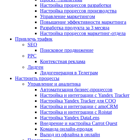
Настройка процессов разработки
Настройка процессов производства
Управление маркетингом
Повышение эффективности маркетинга
Разработка продукта за 3 месяца
Настройка процессов маркетинг-отдела
Привлечь трафик
SEO
Поисковое продвижение
PPC
Контекстная реклама
Лидген
Лидогенерация в Телеграм
Настроить процессы
Управление и аналитика
Автоматизация бизнес-процессов
Настройка и интеграции с Yandex Tracker
Настройка Yandex Tracker для СОО
Настройка и интеграции с amoCRM
Настройка и интеграции с Roistat
Настройка Yandex DataLens
Внедрение и настройка Carrot Quest
Команда онлайн-продаж
Выход из офлайна в онлайн