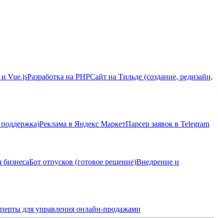
 и Vue.js
Разработка на PHP
Сайт на Тильде (создание, редизайн,
 поддержка)
Реклама в Яндекс Маркет
Парсер заявок в Telegram
я бизнеса
Бот отпусков (готовое решение)
Внедрение и
перты для управления онлайн-продажами