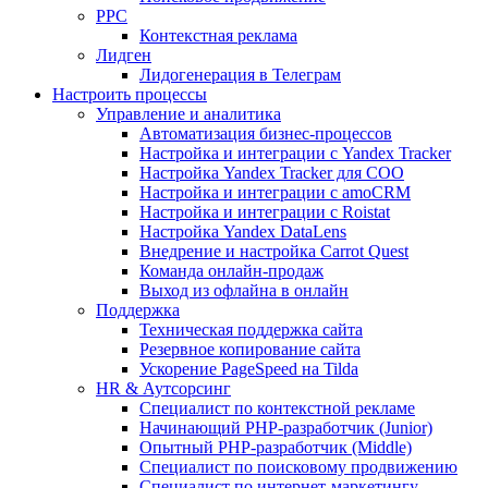
PPC
Контекстная реклама
Лидген
Лидогенерация в Телеграм
Настроить процессы
Управление и аналитика
Автоматизация бизнес-процессов
Настройка и интеграции с Yandex Tracker
Настройка Yandex Tracker для СОО
Настройка и интеграции с amoCRM
Настройка и интеграции с Roistat
Настройка Yandex DataLens
Внедрение и настройка Carrot Quest
Команда онлайн-продаж
Выход из офлайна в онлайн
Поддержка
Техническая поддержка сайта
Резервное копирование сайта
Ускорение PageSpeed на Tilda
HR & Аутсорсинг
Специалист по контекстной рекламе
Начинающий PHP-разработчик (Junior)
Опытный PHP-разработчик (Middle)
Специалист по поисковому продвижению
Специалист по интернет-маркетингу