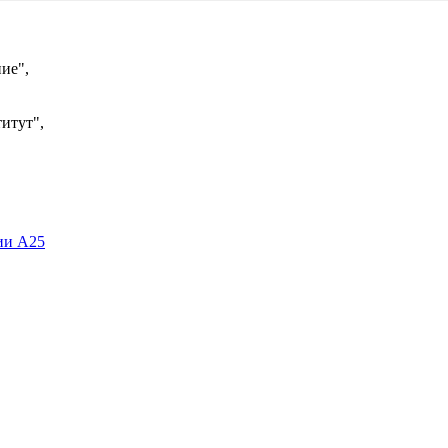
ие",
итут",