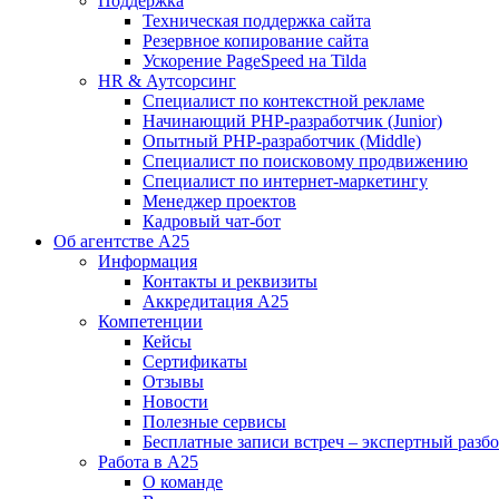
Поддержка
Техническая поддержка сайта
Резервное копирование сайта
Ускорение PageSpeed на Tilda
HR & Аутсорсинг
Специалист по контекстной рекламе
Начинающий PHP-разработчик (Junior)
Опытный PHP-разработчик (Middle)
Специалист по поисковому продвижению
Специалист по интернет-маркетингу
Менеджер проектов
Кадровый чат-бот
Об агентстве А25
Информация
Контакты и реквизиты
Аккредитация А25
Компетенции
Кейсы
Сертификаты
Отзывы
Новости
Полезные сервисы
Бесплатные записи встреч – экспертный разб
Работа в А25
О команде