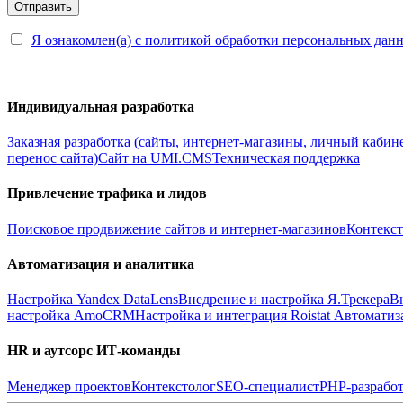
Я ознакомлен(а) с политикой обработки персональных дан
Индивидуальная разработка
Заказная разработка (сайты, интернет-магазины, личный кабин
перенос сайта)
Сайт на UMI.CMS
Техническая поддержка
Привлечение трафика и лидов
Поисковое продвижение сайтов и интернет-магазинов
Контекст
Автоматизация и аналитика
Настройка Yandex DataLens
Внедрение и настройка Я.Трекера
В
настройка AmoCRM
Настройка и интеграция Roistat
Автоматиз
HR и аутсорс ИТ-команды
Менеджер проектов
Контекстолог
SEO-специалист
PHP-разработ