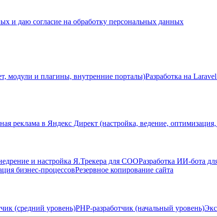
ных и даю согласие на обработку персональных данных
ет, модули и плагины, внутренние порталы)
Разработка на Laravel
ная реклама в Яндекс Директ (настройка, ведение, оптимизация,
недрение и настройка Я.Трекера для СОО
Разработка ИИ-бота дл
ация бизнес-процессов
Резервное копирование сайта
чик (средний уровень)
PHP-разработчик (начальный уровень)
Экс