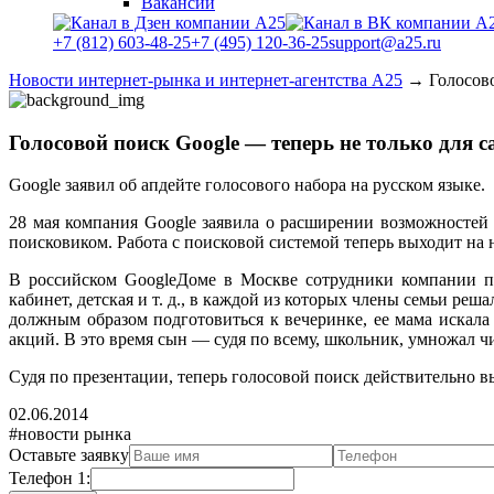
Вакансии
+7 (812) 603-48-25
+7 (495) 120-36-25
support@a25.ru
Новости интернет-рынка и интернет-агентства А25
→
Голосов
Голосовой поиск Google — теперь не только для 
Google заявил об апдейте голосового набора на русском языке.
28 мая компания Google заявила о расширении возможностей 
поисковиком. Работа с поисковой системой теперь выходит на 
В российском GoogleДоме в Москве сотрудники компании по
кабинет, детская и т. д., в каждой из которых члены семьи реш
должным образом подготовиться к вечеринке, ее мама искала
акций. В это время сын — судя по всему, школьник, умножал чи
Судя по презентации, теперь голосовой поиск действительно вы
02.06.2014
#новости рынка
Оставьте заявку
Телефон 1: