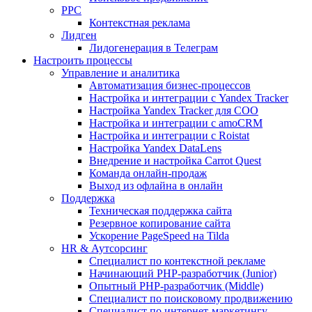
PPC
Контекстная реклама
Лидген
Лидогенерация в Телеграм
Настроить процессы
Управление и аналитика
Автоматизация бизнес-процессов
Настройка и интеграции с Yandex Tracker
Настройка Yandex Tracker для СОО
Настройка и интеграции с amoCRM
Настройка и интеграции с Roistat
Настройка Yandex DataLens
Внедрение и настройка Carrot Quest
Команда онлайн-продаж
Выход из офлайна в онлайн
Поддержка
Техническая поддержка сайта
Резервное копирование сайта
Ускорение PageSpeed на Tilda
HR & Аутсорсинг
Специалист по контекстной рекламе
Начинающий PHP-разработчик (Junior)
Опытный PHP-разработчик (Middle)
Специалист по поисковому продвижению
Специалист по интернет-маркетингу