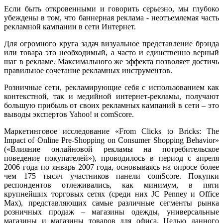
Если быть откровенными и говорить серьезно, мы глубоко
убеждены в том, что баннерная реклама - неотъемлемая часть
рекламной кампании в сети Интернет.
Для огромного круга задач визуальное представление брэнда
или товара это необходимый, а часто и единственно верный
шаг в рекламе. Максимального же эффекта позволяет достичь
правильное сочетание рекламных инструментов.
Розничные сети, рекламирующие себя с использованием как
контекстной, так и медийной интернет-рекламы, получают
большую прибыль от своих рекламных кампаний в сети – это
выводы экспертов Yahoo! и comScore.
Маркетинговое исследование «From Clicks to Bricks: The
Impact of Online Pre-Shopping on Consumer Shopping Behavior»
(«Влияние онлайновой рекламы на потребительское
поведение покупателей»), проводилось в период с апреля
2006 года по январь 2007 года, основываясь на опросе более
чем 175 тысяч участников панели comScore. Покупки
респондентов отлеживались, как минимум, в пяти
крупнейших торговых сетях (среди них JC Penney и Office
Max), представляющих самые различные сегменты рынка
розничных продаж – магазины одежды, универсальные
магазины и магазины товаров для офиса. Целью данного