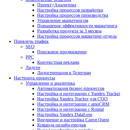
Проект+Аналитика
Настройка процессов разработки
Настройка процессов производства
Управление маркетингом
Повышение эффективности маркетинга
Разработка продукта за 3 месяца
Настройка процессов маркетинг-отдела
Привлечь трафик
SEO
Поисковое продвижение
PPC
Контекстная реклама
Лидген
Лидогенерация в Телеграм
Настроить процессы
Управление и аналитика
Автоматизация бизнес-процессов
Настройка и интеграции с Yandex Tracker
Настройка Yandex Tracker для СОО
Настройка и интеграции с amoCRM
Настройка и интеграции с Roistat
Настройка Yandex DataLens
Внедрение и настройка Carrot Quest
Команда онлайн-продаж