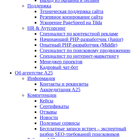
Выход из офлайна в онлайн
Поддержка
Техническая поддержка сайта
Резервное копирование сайта
Ускорение PageSpeed на Tilda
HR & Аутсорсинг
Специалист по контекстной рекламе
Начинающий PHP-разработчик (Junior)
Опытный PHP-разработчик (Middle)
Специалист по поисковому продвижению
Специалист по интернет-маркетингу
Менеджер проектов
Кадровый чат-бот
Об агентстве А25
Информация
Контакты и реквизиты
Аккредитация А25
Компетенции
Кейсы
Сертификаты
Отзывы
Новости
Полезные сервисы
Бесплатные записи встреч – экспертный
разбор SEO-требований поисковиков