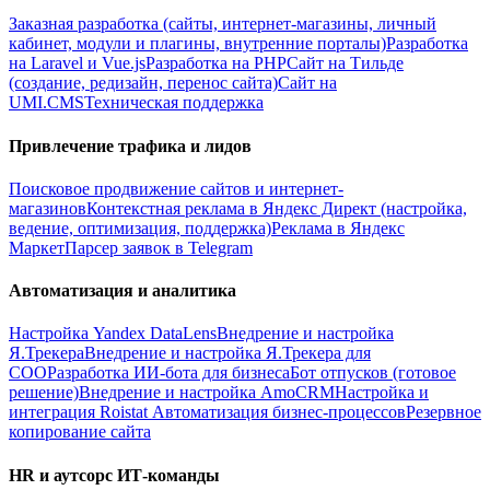
Заказная разработка (сайты, интернет-магазины, личный
кабинет, модули и плагины, внутренние порталы)
Разработка
на Laravel и Vue.js
Разработка на PHP
Сайт на Тильде
(создание, редизайн, перенос сайта)
Сайт на
UMI.CMS
Техническая поддержка
Привлечение трафика и лидов
Поисковое продвижение сайтов и интернет-
магазинов
Контекстная реклама в Яндекс Директ (настройка,
ведение, оптимизация, поддержка)
Реклама в Яндекс
Маркет
Парсер заявок в Telegram
Автоматизация и аналитика
Настройка Yandex DataLens
Внедрение и настройка
Я.Трекера
Внедрение и настройка Я.Трекера для
СОО
Разработка ИИ-бота для бизнеса
Бот отпусков (готовое
решение)
Внедрение и настройка AmoCRM
Настройка и
интеграция Roistat
Автоматизация бизнес-процессов
Резервное
копирование сайта
HR и аутсорс ИТ-команды