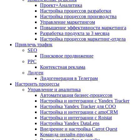
Проект+Аналитика
Настройка процессов разработки
Настройка процессов производства
Управление маркетингом
Повышение эффективности маркетинга
Разработка продукта за 3 месяца
Настройка процессов маркетинг-отдела
Привлечь трафик
SEO
Поисковое продвижение
PPC
Контекстная реклама
Лидген
Лидогенерация в Телеграм
Настроить процессы
Управление и аналитика
Автоматизация бизнес-процессов
Настройка и интеграции с Yandex Tracker
Настройка Yandex Tracker для СОО
Настройка и интеграции с amoCRM
Настройка и интеграции с Roistat
Настройка Yandex DataLens
Внедрение и настройка Carrot Quest
Команда онлайн-продаж