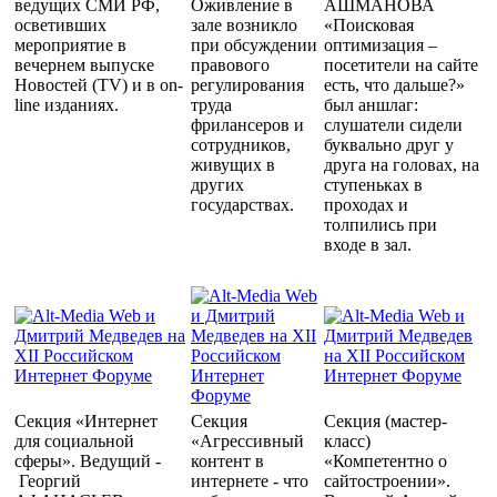
ведущих СМИ РФ,
Оживление в
АШМАНОВА
осветивших
зале возникло
«Поисковая
мероприятие в
при обсуждении
оптимизация –
вечернем выпуске
правового
посетители на сайте
Новостей (TV) и в on-
регулирования
есть, что дальше?»
line изданиях.
труда
был аншлаг:
фрилансеров и
слушатели сидели
сотрудников,
буквально друг у
живущих в
друга на головах, на
других
ступеньках в
государствах.
проходах и
толпились при
входе в зал.
Секция «Интернет
Секция
Секция (мастер-
для социальной
«Агрессивный
класс)
сферы». Ведущий -
контент в
«Компетентно о
Георгий
интернете - что
сайтостроении».