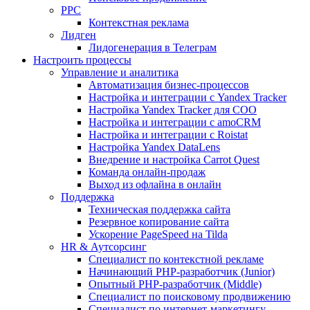
PPC
Контекстная реклама
Лидген
Лидогенерация в Телеграм
Настроить процессы
Управление и аналитика
Автоматизация бизнес-процессов
Настройка и интеграции с Yandex Tracker
Настройка Yandex Tracker для СОО
Настройка и интеграции с amoCRM
Настройка и интеграции с Roistat
Настройка Yandex DataLens
Внедрение и настройка Carrot Quest
Команда онлайн-продаж
Выход из офлайна в онлайн
Поддержка
Техническая поддержка сайта
Резервное копирование сайта
Ускорение PageSpeed на Tilda
HR & Аутсорсинг
Специалист по контекстной рекламе
Начинающий PHP-разработчик (Junior)
Опытный PHP-разработчик (Middle)
Специалист по поисковому продвижению
Специалист по интернет-маркетингу