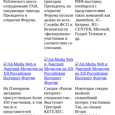
Рублевского шоссе
приездом
РИФ-выставку,
сотрудниками ГАИ,
Президента, на
пообщался с
ожидающие приезда
открытие
представителями
Президента и
Форума пускали
таких компаний как
открытия Форума.
далеко не всех.
.masterhost, 1С-
Службы ФСО и
Битрикс, RU-
Безопасности
CENTER, Microsoft,
«фильтровали»
Голден Телеком и
участников в
др.
соответствие со
списками.
На Пленарном
Секция «Рынок
Некоторые секции
заседании
интернет-
вызвали
присутствовало более
специалистов».
сильнейший
450 участников, в том
Выступает
интерес участников.
числе и
Григорий
Так, на секции
представителей
КЕГЕЛЕС.
Игоря