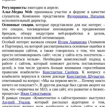
Регулярность:
ежегодно в апреле.
Альт-Медиа Web
принимала участие в форуме в качестве
слушателя. Компанию представляла
Федорищева Наталия
,
исполнительный директор.
Основные секции
, которые представляли для нас интерес –
это секции, посвященные инновациям в продвижении
брендов, обзору индустрии веб-разработки в целом,
юзабилити и поисковой оптимизации.
Особый интерес вызвала секция
Игоря Ашманова
(Ашманов
и Партнеры), на которой рассматривались основные ошибки в
оптимизации сайтов, а также говорилось о том, что мало
просто оптимизировать сайт: «если у сайта есть посетитель –
расслабляться нельзя». Необходим комплексный подход к
работе с сайтом, который поможет достичь поставленных
целей, в том числе уделить больше внимания «простейшим
правилам юзабилити»
Константин Скобеев
. К вопросу о
юзабилити вернулся в своем докладе
Константин Шурыгин
,
ответивший на вопрос: «Мы на первом месте… Почему никто
ничего не покупает?». В другом докладе был сделан акцент на
том, что «первична не SEO, а сам сайт, его развитие и бизнес-
процессы»
Иван Севостьянов
.
В рамках секции «Компетентно о сайтостроении» выступил
Андрей Удалов
, который рассказал аудитории о том,
«насколько велика роль юзабилити в работе сайта и как