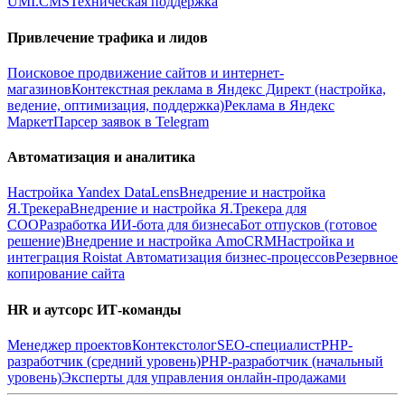
UMI.CMS
Техническая поддержка
Привлечение трафика и лидов
Поисковое продвижение сайтов и интернет-
магазинов
Контекстная реклама в Яндекс Директ (настройка,
ведение, оптимизация, поддержка)
Реклама в Яндекс
Маркет
Парсер заявок в Telegram
Автоматизация и аналитика
Настройка Yandex DataLens
Внедрение и настройка
Я.Трекера
Внедрение и настройка Я.Трекера для
СОО
Разработка ИИ-бота для бизнеса
Бот отпусков (готовое
решение)
Внедрение и настройка AmoCRM
Настройка и
интеграция Roistat
Автоматизация бизнес-процессов
Резервное
копирование сайта
HR и аутсорс ИТ-команды
Менеджер проектов
Контекстолог
SEO-специалист
PHP-
разработчик (средний уровень)
PHP-разработчик (начальный
уровень)
Эксперты для управления онлайн-продажами