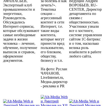
АФАНАСЬЕВ,
за болезнь и как
Ведущий Андрей
Экспертный клуб
лечить?».
ВОРОБЬЕВ, RU-
промышленности и
Тематика
CENTER, Директор
энергетики,
секции –
департамента по
Руководитель.
агрессивный
связям с
Обсуждались
контент в сети
общественностью.
Интернет-сервисы,
Интернет, т.е.
Участники узнали
которые обслуживают
такие виды
все о хостинге,
самые необходимые
контента,
системе управления
задачи в жизни
которые могут
сайтом 1С-Битрикс
человека – лечение,
принести вред
и о том, насколько
обучение, получение
пользователю,
велика роль
выписок и справок,
его близким,
юзабилити в работе
оформление
обществу,
любого сайта.
документов.
бизнесу и т.п.
На фото: Руслан
ЧАЧАНОВ,
LiveInternet.ru,
Медиа-директор
- реклама и PR