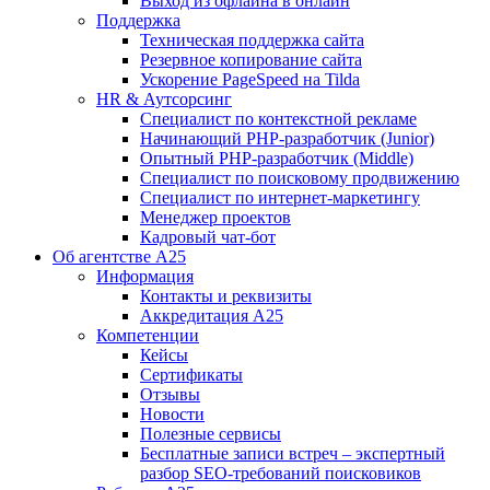
Выход из офлайна в онлайн
Поддержка
Техническая поддержка сайта
Резервное копирование сайта
Ускорение PageSpeed на Tilda
HR & Аутсорсинг
Специалист по контекстной рекламе
Начинающий PHP-разработчик (Junior)
Опытный PHP-разработчик (Middle)
Специалист по поисковому продвижению
Специалист по интернет-маркетингу
Менеджер проектов
Кадровый чат-бот
Об агентстве А25
Информация
Контакты и реквизиты
Аккредитация А25
Компетенции
Кейсы
Сертификаты
Отзывы
Новости
Полезные сервисы
Бесплатные записи встреч – экспертный
разбор SEO-требований поисковиков