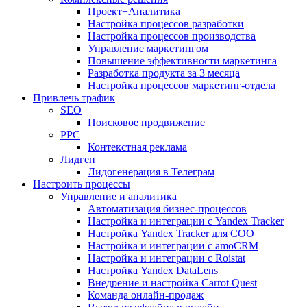
Проект+Аналитика
Настройка процессов разработки
Настройка процессов производства
Управление маркетингом
Повышение эффективности маркетинга
Разработка продукта за 3 месяца
Настройка процессов маркетинг-отдела
Привлечь трафик
SEO
Поисковое продвижение
PPC
Контекстная реклама
Лидген
Лидогенерация в Телеграм
Настроить процессы
Управление и аналитика
Автоматизация бизнес-процессов
Настройка и интеграции с Yandex Tracker
Настройка Yandex Tracker для СОО
Настройка и интеграции с amoCRM
Настройка и интеграции с Roistat
Настройка Yandex DataLens
Внедрение и настройка Carrot Quest
Команда онлайн-продаж