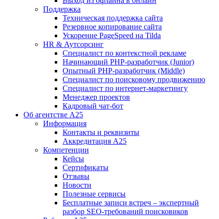
Выход из офлайна в онлайн
Поддержка
Техническая поддержка сайта
Резервное копирование сайта
Ускорение PageSpeed на Tilda
HR & Аутсорсинг
Специалист по контекстной рекламе
Начинающий PHP-разработчик (Junior)
Опытный PHP-разработчик (Middle)
Специалист по поисковому продвижению
Специалист по интернет-маркетингу
Менеджер проектов
Кадровый чат-бот
Об агентстве А25
Информация
Контакты и реквизиты
Аккредитация А25
Компетенции
Кейсы
Сертификаты
Отзывы
Новости
Полезные сервисы
Бесплатные записи встреч – экспертный
разбор SEO-требований поисковиков