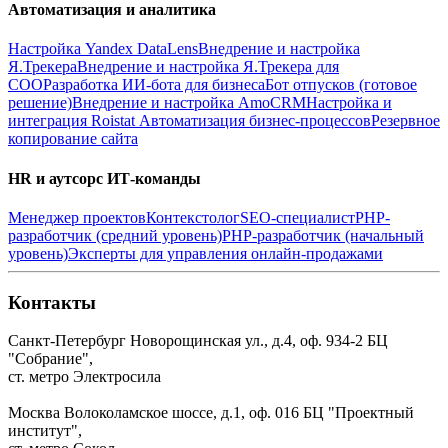
Автоматизация и аналитика
Настройка Yandex DataLens
Внедрение и настройка
Я.Трекера
Внедрение и настройка Я.Трекера для
СОО
Разработка ИИ-бота для бизнеса
Бот отпусков (готовое
решение)
Внедрение и настройка AmoCRM
Настройка и
интеграция Roistat
Автоматизация бизнес-процессов
Резервное
копирование сайта
HR и аутсорс ИТ-команды
Менеджер проектов
Контекстолог
SEO-специалист
PHP-
разработчик (средний уровень)
PHP-разработчик (начальный
уровень)
Эксперты для управления онлайн-продажами
Контакты
Санкт-Петербург
Новорощинская ул., д.4, оф. 934-2
БЦ
"Собрание",
ст. метро Электросила
Москва
Волоколамское шоссе, д.1, оф. 016
БЦ "Проектный
институт",