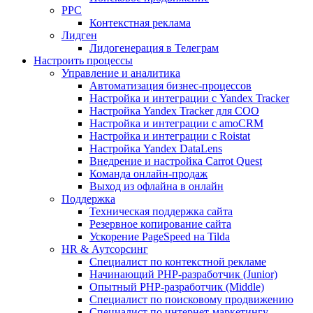
PPC
Контекстная реклама
Лидген
Лидогенерация в Телеграм
Настроить процессы
Управление и аналитика
Автоматизация бизнес-процессов
Настройка и интеграции с Yandex Tracker
Настройка Yandex Tracker для СОО
Настройка и интеграции с amoCRM
Настройка и интеграции с Roistat
Настройка Yandex DataLens
Внедрение и настройка Carrot Quest
Команда онлайн-продаж
Выход из офлайна в онлайн
Поддержка
Техническая поддержка сайта
Резервное копирование сайта
Ускорение PageSpeed на Tilda
HR & Аутсорсинг
Специалист по контекстной рекламе
Начинающий PHP-разработчик (Junior)
Опытный PHP-разработчик (Middle)
Специалист по поисковому продвижению
Специалист по интернет-маркетингу