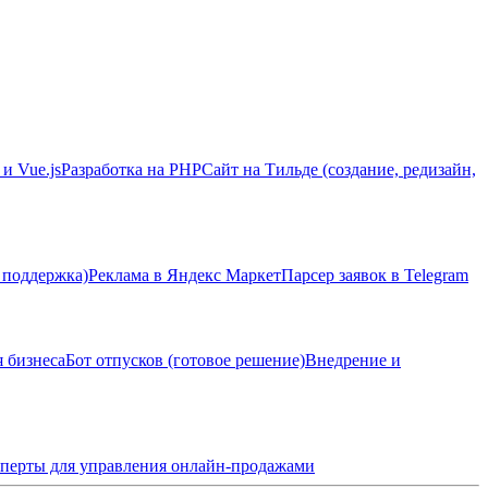
 и Vue.js
Разработка на PHP
Сайт на Тильде (создание, редизайн,
 поддержка)
Реклама в Яндекс Маркет
Парсер заявок в Telegram
я бизнеса
Бот отпусков (готовое решение)
Внедрение и
перты для управления онлайн-продажами