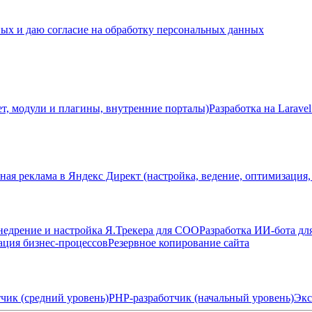
ных и даю согласие на обработку персональных данных
ет, модули и плагины, внутренние порталы)
Разработка на Laravel
ная реклама в Яндекс Директ (настройка, ведение, оптимизация,
недрение и настройка Я.Трекера для СОО
Разработка ИИ-бота дл
ация бизнес-процессов
Резервное копирование сайта
чик (средний уровень)
PHP-разработчик (начальный уровень)
Экс