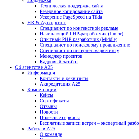
Поддержка
Техническая поддержка сайта
Резервное копирование сайта
Ускорение PageSpeed на Tilda
HR & Аутсорсинг
Специалист по контекстной рекламе
Начинающий PHP-разработчик (Junior)
Опытный PHP-разработчик (Middle)
Специалист по поисковому продвижению
Специалист по интернет-маркетингу
Менеджер проектов
Кадровый чат-бот
Об агентстве А25
Информация
Контакты и реквизиты
Аккредитация А25
Компетенции
Кейсы
Сертификаты
Отзывы
Новости
Полезные сервисы
Бесплатные записи встреч – экспертный разб
Работа в А25
О команде