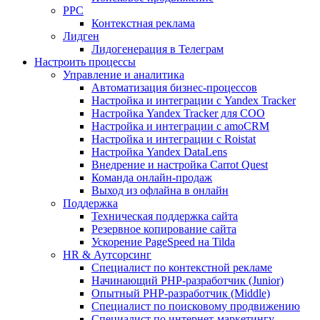
PPC
Контекстная реклама
Лидген
Лидогенерация в Телеграм
Настроить процессы
Управление и аналитика
Автоматизация бизнес-процессов
Настройка и интеграции с Yandex Tracker
Настройка Yandex Tracker для СОО
Настройка и интеграции с amoCRM
Настройка и интеграции с Roistat
Настройка Yandex DataLens
Внедрение и настройка Carrot Quest
Команда онлайн-продаж
Выход из офлайна в онлайн
Поддержка
Техническая поддержка сайта
Резервное копирование сайта
Ускорение PageSpeed на Tilda
HR & Аутсорсинг
Специалист по контекстной рекламе
Начинающий PHP-разработчик (Junior)
Опытный PHP-разработчик (Middle)
Специалист по поисковому продвижению
Специалист по интернет-маркетингу