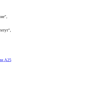
ие",
итут",