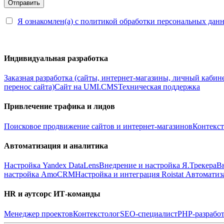
Я ознакомлен(а) с политикой обработки персональных дан
Индивидуальная разработка
Заказная разработка (сайты, интернет-магазины, личный кабин
перенос сайта)
Сайт на UMI.CMS
Техническая поддержка
Привлечение трафика и лидов
Поисковое продвижение сайтов и интернет-магазинов
Контекст
Автоматизация и аналитика
Настройка Yandex DataLens
Внедрение и настройка Я.Трекера
В
настройка AmoCRM
Настройка и интеграция Roistat
Автоматиз
HR и аутсорс ИТ-команды
Менеджер проектов
Контекстолог
SEO-специалист
PHP-разработ