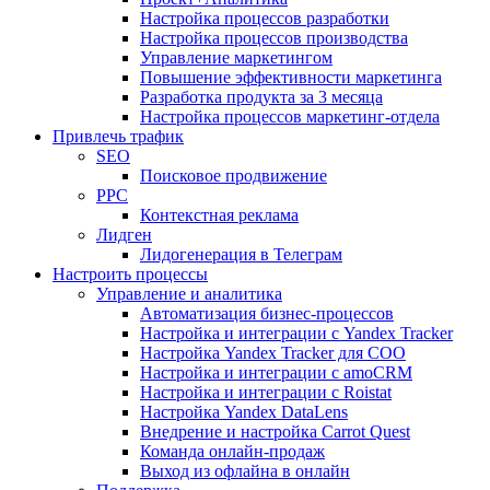
Настройка процессов разработки
Настройка процессов производства
Управление маркетингом
Повышение эффективности маркетинга
Разработка продукта за 3 месяца
Настройка процессов маркетинг-отдела
Привлечь трафик
SEO
Поисковое продвижение
PPC
Контекстная реклама
Лидген
Лидогенерация в Телеграм
Настроить процессы
Управление и аналитика
Автоматизация бизнес-процессов
Настройка и интеграции с Yandex Tracker
Настройка Yandex Tracker для СОО
Настройка и интеграции с amoCRM
Настройка и интеграции с Roistat
Настройка Yandex DataLens
Внедрение и настройка Carrot Quest
Команда онлайн-продаж
Выход из офлайна в онлайн