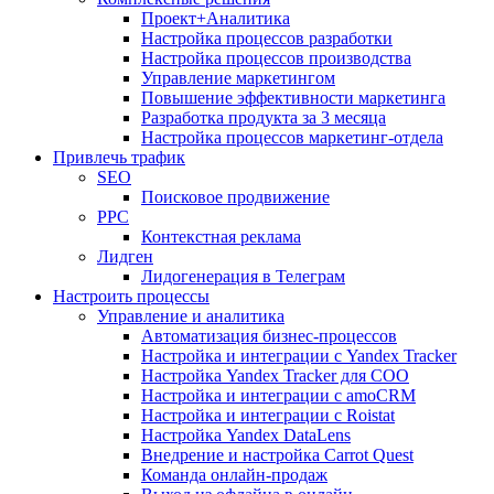
Проект+Аналитика
Настройка процессов разработки
Настройка процессов производства
Управление маркетингом
Повышение эффективности маркетинга
Разработка продукта за 3 месяца
Настройка процессов маркетинг-отдела
Привлечь трафик
SEO
Поисковое продвижение
PPC
Контекстная реклама
Лидген
Лидогенерация в Телеграм
Настроить процессы
Управление и аналитика
Автоматизация бизнес-процессов
Настройка и интеграции с Yandex Tracker
Настройка Yandex Tracker для СОО
Настройка и интеграции с amoCRM
Настройка и интеграции с Roistat
Настройка Yandex DataLens
Внедрение и настройка Carrot Quest
Команда онлайн-продаж