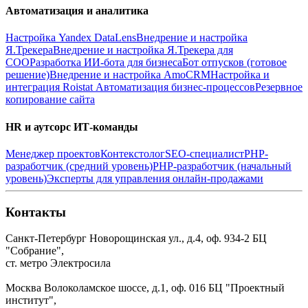
Автоматизация и аналитика
Настройка Yandex DataLens
Внедрение и настройка
Я.Трекера
Внедрение и настройка Я.Трекера для
СОО
Разработка ИИ-бота для бизнеса
Бот отпусков (готовое
решение)
Внедрение и настройка AmoCRM
Настройка и
интеграция Roistat
Автоматизация бизнес-процессов
Резервное
копирование сайта
HR и аутсорс ИТ-команды
Менеджер проектов
Контекстолог
SEO-специалист
PHP-
разработчик (средний уровень)
PHP-разработчик (начальный
уровень)
Эксперты для управления онлайн-продажами
Контакты
Санкт-Петербург
Новорощинская ул., д.4, оф. 934-2
БЦ
"Собрание",
ст. метро Электросила
Москва
Волоколамское шоссе, д.1, оф. 016
БЦ "Проектный
институт",