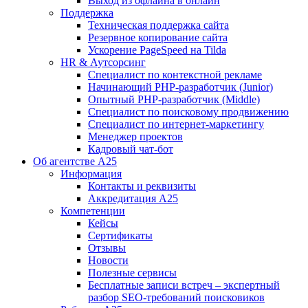
Выход из офлайна в онлайн
Поддержка
Техническая поддержка сайта
Резервное копирование сайта
Ускорение PageSpeed на Tilda
HR & Аутсорсинг
Специалист по контекстной рекламе
Начинающий PHP-разработчик (Junior)
Опытный PHP-разработчик (Middle)
Специалист по поисковому продвижению
Специалист по интернет-маркетингу
Менеджер проектов
Кадровый чат-бот
Об агентстве А25
Информация
Контакты и реквизиты
Аккредитация А25
Компетенции
Кейсы
Сертификаты
Отзывы
Новости
Полезные сервисы
Бесплатные записи встреч – экспертный
разбор SEO-требований поисковиков