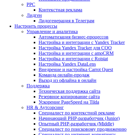
PPC
Контекстная реклама
Лидген
Лидогенерация в Телеграм
Настроить процессы
Управление и аналитика
Автоматизация бизнес-процессов
Настройка и интеграции с Yandex Tracker
Настройка Yandex Tracker для СОО
Настройка и интеграции с amoCRM
Настройка и интеграции с Roistat
Настройка Yandex DataLens
Внедрение и настройка Carrot Quest
Команда онлайн-продаж
Выход из офлайна в онлайн
Поддержка
Техническая поддержка сайта
Резервное копирование сайта
Ускорение PageSpeed на Tilda
HR & Аутсорсинг
Специалист по контекстной рекламе
Начинающий PHP-разработчик (Junior)
Опытный PHP-разработчик (Middle)
Специалист по поисковому продвижению
Специалист по интернет-маркетингу