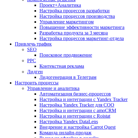
Проект+Аналитика
Настройка процессов разработки
Настройка процессов производства
Управление маркетингом
Повышение эффективности маркетинга
Разработка продукта за 3 месяца
Настройка процессов маркетинг-отдела
Привлечь трафик
SEO
Поисковое продвижение
PPC
Контекстная реклама
Лидген
Лидогенерация в Телеграм
Настроить процессы
Управление и аналитика
Автоматизация бизнес-процессов
Настройка и интеграции с Yandex Tracker
Настройка Yandex Tracker для СОО
Настройка и интеграции с amoCRM
Настройка и интеграции с Roistat
Настройка Yandex DataLens
Внедрение и настройка Carrot Quest
Команда онлайн-продаж