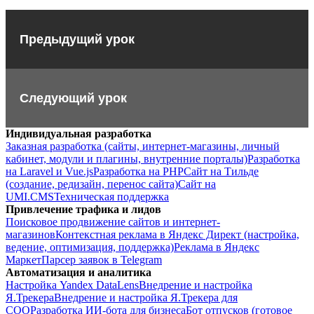
Предыдущий урок
Следующий урок
Индивидуальная разработка
Заказная разработка (сайты, интернет-магазины, личный
кабинет, модули и плагины, внутренние порталы)
Разработка
на Laravel и Vue.js
Разработка на PHP
Сайт на Тильде
(создание, редизайн, перенос сайта)
Сайт на
UMI.CMS
Техническая поддержка
Привлечение трафика и лидов
Поисковое продвижение сайтов и интернет-
магазинов
Контекстная реклама в Яндекс Директ (настройка,
ведение, оптимизация, поддержка)
Реклама в Яндекс
Маркет
Парсер заявок в Telegram
Автоматизация и аналитика
Настройка Yandex DataLens
Внедрение и настройка
Я.Трекера
Внедрение и настройка Я.Трекера для
СОО
Разработка ИИ-бота для бизнеса
Бот отпусков (готовое