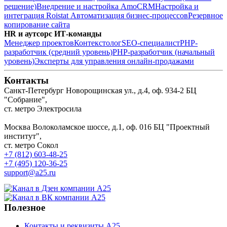
решение)
Внедрение и настройка AmoCRM
Настройка и
интеграция Roistat
Автоматизация бизнес-процессов
Резервное
копирование сайта
HR и аутсорс ИТ-команды
Менеджер проектов
Контекстолог
SEO-специалист
PHP-
разработчик (средний уровень)
PHP-разработчик (начальный
уровень)
Эксперты для управления онлайн-продажами
Контакты
Санкт-Петербург
Новорощинская ул., д.4, оф. 934-2
БЦ
"Собрание",
ст. метро Электросила
Москва
Волоколамское шоссе, д.1, оф. 016
БЦ "Проектный
институт",
ст. метро Сокол
+7 (812) 603-48-25
+7 (495) 120-36-25
support@a25.ru
Полезное
Контакты и реквизиты А25