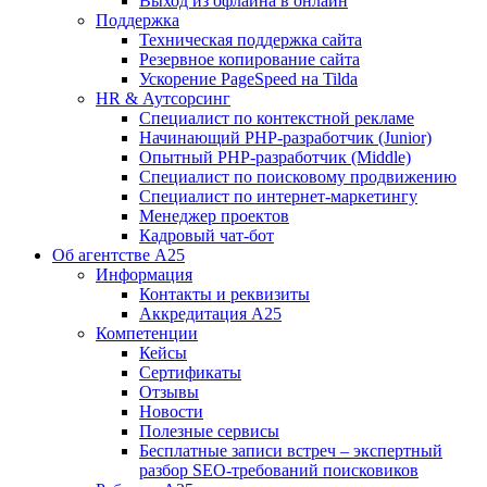
Выход из офлайна в онлайн
Поддержка
Техническая поддержка сайта
Резервное копирование сайта
Ускорение PageSpeed на Tilda
HR & Аутсорсинг
Специалист по контекстной рекламе
Начинающий PHP-разработчик (Junior)
Опытный PHP-разработчик (Middle)
Специалист по поисковому продвижению
Специалист по интернет-маркетингу
Менеджер проектов
Кадровый чат-бот
Об агентстве А25
Информация
Контакты и реквизиты
Аккредитация А25
Компетенции
Кейсы
Сертификаты
Отзывы
Новости
Полезные сервисы
Бесплатные записи встреч – экспертный
разбор SEO-требований поисковиков