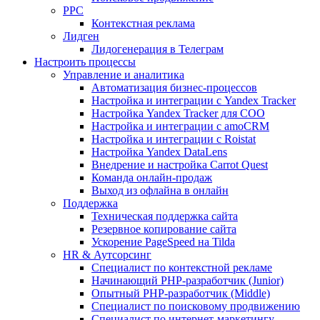
PPC
Контекстная реклама
Лидген
Лидогенерация в Телеграм
Настроить процессы
Управление и аналитика
Автоматизация бизнес-процессов
Настройка и интеграции с Yandex Tracker
Настройка Yandex Tracker для СОО
Настройка и интеграции с amoCRM
Настройка и интеграции с Roistat
Настройка Yandex DataLens
Внедрение и настройка Carrot Quest
Команда онлайн-продаж
Выход из офлайна в онлайн
Поддержка
Техническая поддержка сайта
Резервное копирование сайта
Ускорение PageSpeed на Tilda
HR & Аутсорсинг
Специалист по контекстной рекламе
Начинающий PHP-разработчик (Junior)
Опытный PHP-разработчик (Middle)
Специалист по поисковому продвижению
Специалист по интернет-маркетингу