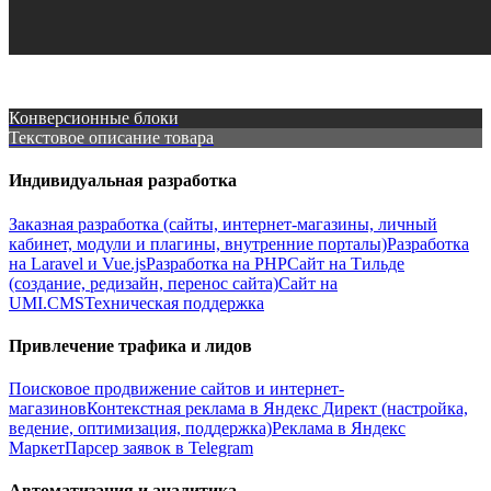
Конверсионные блоки
Текстовое описание товара
Индивидуальная разработка
Заказная разработка (сайты, интернет-магазины, личный
кабинет, модули и плагины, внутренние порталы)
Разработка
на Laravel и Vue.js
Разработка на PHP
Сайт на Тильде
(создание, редизайн, перенос сайта)
Сайт на
UMI.CMS
Техническая поддержка
Привлечение трафика и лидов
Поисковое продвижение сайтов и интернет-
магазинов
Контекстная реклама в Яндекс Директ (настройка,
ведение, оптимизация, поддержка)
Реклама в Яндекс
Маркет
Парсер заявок в Telegram
Автоматизация и аналитика