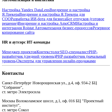
Настройка Yandex DataLens
Внедрение и настройка
Я.Трекера
Внедрение и настройка Я.Трекера для
СОО
Разработка ИИ-бота для бизнеса
Бот отпусков (готовое
решение)
Внедрение и настройка AmoCRM
Настройка и
интеграция Roistat
Автоматизация бизнес-процессов
Резервное
копирование сайта
HR и аутсорс ИТ-команды
Менеджер проектов
Контекстолог
SEO-специалист
PHP-
разработчик (средний уровень)
PHP-разработчик (начальный
уровень)
Эксперты для управления онлайн-продажами
Контакты
Санкт-Петербург
Новорощинская ул., д.4, оф. 934-2
БЦ
"Собрание",
ст. метро Электросила
Москва
Волоколамское шоссе, д.1, оф. 016
БЦ "Проектный
институт",
ст. метро Сокол