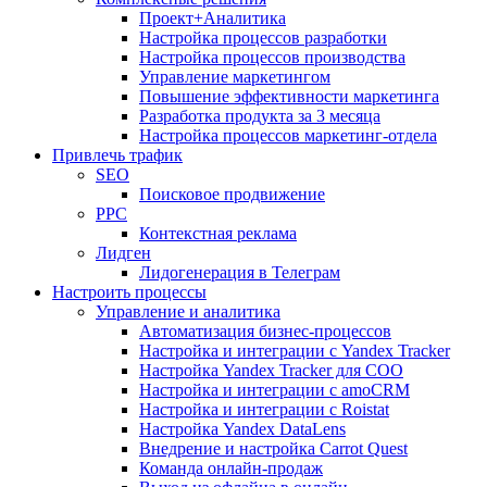
Проект+Аналитика
Настройка процессов разработки
Настройка процессов производства
Управление маркетингом
Повышение эффективности маркетинга
Разработка продукта за 3 месяца
Настройка процессов маркетинг-отдела
Привлечь трафик
SEO
Поисковое продвижение
PPC
Контекстная реклама
Лидген
Лидогенерация в Телеграм
Настроить процессы
Управление и аналитика
Автоматизация бизнес-процессов
Настройка и интеграции с Yandex Tracker
Настройка Yandex Tracker для СОО
Настройка и интеграции с amoCRM
Настройка и интеграции с Roistat
Настройка Yandex DataLens
Внедрение и настройка Carrot Quest
Команда онлайн-продаж