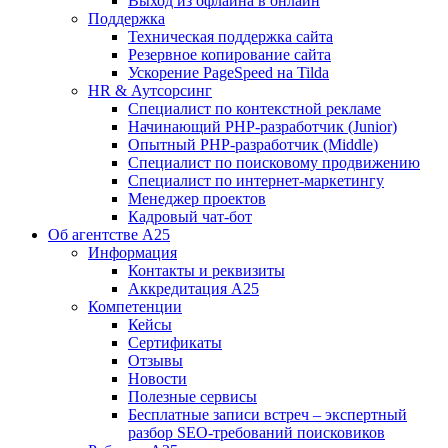
Выход из офлайна в онлайн
Поддержка
Техническая поддержка сайта
Резервное копирование сайта
Ускорение PageSpeed на Tilda
HR & Аутсорсинг
Специалист по контекстной рекламе
Начинающий PHP-разработчик (Junior)
Опытный PHP-разработчик (Middle)
Специалист по поисковому продвижению
Специалист по интернет-маркетингу
Менеджер проектов
Кадровый чат-бот
Об агентстве А25
Информация
Контакты и реквизиты
Аккредитация А25
Компетенции
Кейсы
Сертификаты
Отзывы
Новости
Полезные сервисы
Бесплатные записи встреч – экспертный
разбор SEO-требований поисковиков