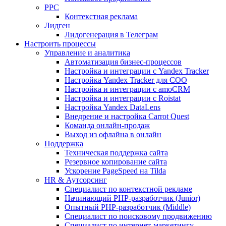
PPC
Контекстная реклама
Лидген
Лидогенерация в Телеграм
Настроить процессы
Управление и аналитика
Автоматизация бизнес-процессов
Настройка и интеграции с Yandex Tracker
Настройка Yandex Tracker для СОО
Настройка и интеграции с amoCRM
Настройка и интеграции с Roistat
Настройка Yandex DataLens
Внедрение и настройка Carrot Quest
Команда онлайн-продаж
Выход из офлайна в онлайн
Поддержка
Техническая поддержка сайта
Резервное копирование сайта
Ускорение PageSpeed на Tilda
HR & Аутсорсинг
Специалист по контекстной рекламе
Начинающий PHP-разработчик (Junior)
Опытный PHP-разработчик (Middle)
Специалист по поисковому продвижению
Специалист по интернет-маркетингу