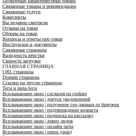
Подробные характеристики товара
Связанные товары и рекомендации
Связанные услуги
Комплекты
Вы недавно смотрели
Отзывы на товар
Обзоры на товар
Вопросы и ответы про товар
Инструкции и документы
Связанные страницы
Валидность вёрстки
Скорость загрузки
ГЛАВНАЯ СТРАНИЦА
URL страницы
Domain страницы
Ссылки на другие страницы
Теги и meta-теги
Всплывающее окно | согласия на cookies
Всплывающее окно | допуск уведомлений
Всплывающее окно | получение гео-данных от браузера
Всплывающее окно | подтверждение возраста
Всплывающее окно | подписка на рассылку
Всплывающее окно | ловец лидов
Всплывающее окно | онлайн чаты
Всплывающее окно | опрос (quiz)