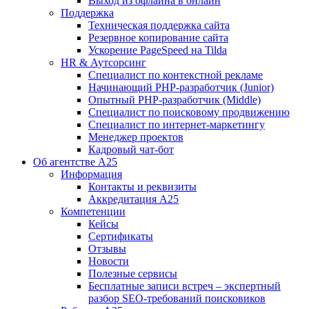
Выход из офлайна в онлайн
Поддержка
Техническая поддержка сайта
Резервное копирование сайта
Ускорение PageSpeed на Tilda
HR & Аутсорсинг
Специалист по контекстной рекламе
Начинающий PHP-разработчик (Junior)
Опытный PHP-разработчик (Middle)
Специалист по поисковому продвижению
Специалист по интернет-маркетингу
Менеджер проектов
Кадровый чат-бот
Об агентстве А25
Информация
Контакты и реквизиты
Аккредитация А25
Компетенции
Кейсы
Сертификаты
Отзывы
Новости
Полезные сервисы
Бесплатные записи встреч – экспертный
разбор SEO-требований поисковиков