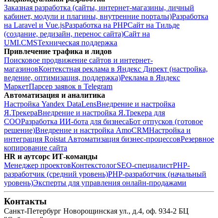
Заказная разработка (сайты, интернет-магазины, личный
кабинет, модули и плагины, внутренние порталы)
Разработка
на Laravel и Vue.js
Разработка на PHP
Сайт на Тильде
(создание, редизайн, перенос сайта)
Сайт на
UMI.CMS
Техническая поддержка
Привлечение трафика и лидов
Поисковое продвижение сайтов и интернет-
магазинов
Контекстная реклама в Яндекс Директ (настройка,
ведение, оптимизация, поддержка)
Реклама в Яндекс
Маркет
Парсер заявок в Telegram
Автоматизация и аналитика
Настройка Yandex DataLens
Внедрение и настройка
Я.Трекера
Внедрение и настройка Я.Трекера для
СОО
Разработка ИИ-бота для бизнеса
Бот отпусков (готовое
решение)
Внедрение и настройка AmoCRM
Настройка и
интеграция Roistat
Автоматизация бизнес-процессов
Резервное
копирование сайта
HR и аутсорс ИТ-команды
Менеджер проектов
Контекстолог
SEO-специалист
PHP-
разработчик (средний уровень)
PHP-разработчик (начальный
уровень)
Эксперты для управления онлайн-продажами
Контакты
Санкт-Петербург
Новорощинская ул., д.4, оф. 934-2
БЦ