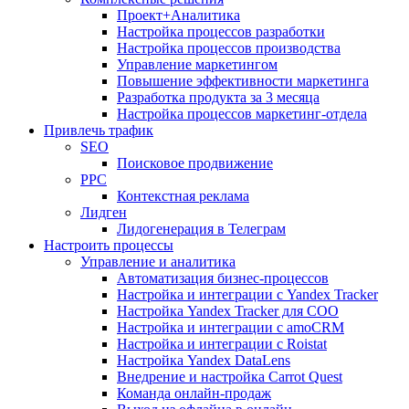
Проект+Аналитика
Настройка процессов разработки
Настройка процессов производства
Управление маркетингом
Повышение эффективности маркетинга
Разработка продукта за 3 месяца
Настройка процессов маркетинг-отдела
Привлечь трафик
SEO
Поисковое продвижение
PPC
Контекстная реклама
Лидген
Лидогенерация в Телеграм
Настроить процессы
Управление и аналитика
Автоматизация бизнес-процессов
Настройка и интеграции с Yandex Tracker
Настройка Yandex Tracker для СОО
Настройка и интеграции с amoCRM
Настройка и интеграции с Roistat
Настройка Yandex DataLens
Внедрение и настройка Carrot Quest
Команда онлайн-продаж