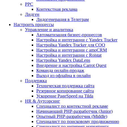
PPC
Контекстная реклама
Лидген
Лидогенерация в Телеграм
Настроить процессы
Управление и аналитика
Автоматизация бизнес-процессов
Настройка и интеграции с Yandex Tracker
Настройка Yandex Tracker для СОО
Настройка и интеграции с amoCRM
Настройка и интеграции с Roistat
Настройка Yandex DataLens
Внедрение и настройка Carrot Quest
Команда онлайн-продаж
Выход из офлайна в онлайн
Поддержка
Техническая поддержка сайта
Резервное копирование сайта
Ускорение PageSpeed на Tilda
HR & Аутсорсинг
Специалист по контекстной рекламе
Начинающий PHP-разработчик (Junior)
Опытный PHP-разработчик (Middle)
Специалист по поисковому продвижению
Специалист по интернет-маркетингу