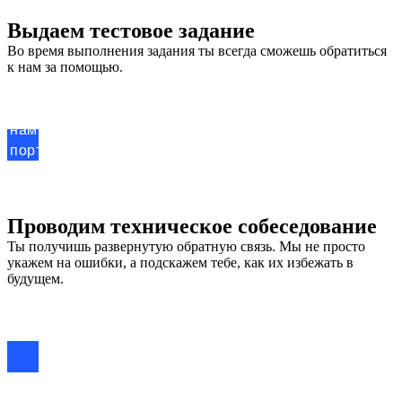
Выдаем тестовое задание
Нет подходящей
Во время выполнения задания ты всегда сможешь обратиться
к нам за помощью.
тебе вакансии?
Прояви инициативу – пришли
нам свои контакты, резюме,
портфолио или git с примерами
выполненных работ.
Проводим техническое собеседование
Ты получишь развернутую обратную связь. Мы не просто
укажем на ошибки, а подскажем тебе, как их избежать в
будущем.