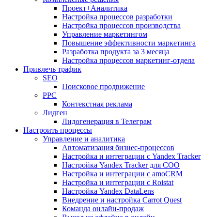
Проект+Аналитика
Настройка процессов разработки
Настройка процессов производства
Управление маркетингом
Повышение эффективности маркетинга
Разработка продукта за 3 месяца
Настройка процессов маркетинг-отдела
Привлечь трафик
SEO
Поисковое продвижение
PPC
Контекстная реклама
Лидген
Лидогенерация в Телеграм
Настроить процессы
Управление и аналитика
Автоматизация бизнес-процессов
Настройка и интеграции с Yandex Tracker
Настройка Yandex Tracker для СОО
Настройка и интеграции с amoCRM
Настройка и интеграции с Roistat
Настройка Yandex DataLens
Внедрение и настройка Carrot Quest
Команда онлайн-продаж