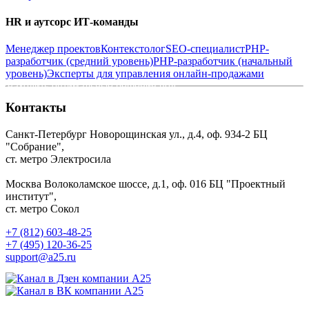
HR и аутсорс ИТ-команды
Находить простые
решения
Менеджер проектов
Контекстолог
SEO-специалист
PHP-
разработчик (средний уровень)
PHP-разработчик (начальный
Быть аккуратным и каждый раз
уровень)
Эксперты для управления онлайн-продажами
находить оптимальные решения под
задачу
Контакты
Санкт-Петербург
Новорощинская ул., д.4, оф. 934-2
БЦ
"Собрание",
ст. метро Электросила
Москва
Волоколамское шоссе, д.1, оф. 016
БЦ "Проектный
институт",
ст. метро Сокол
+7 (812) 603-48-25
Развиваться
+7 (495) 120-36-25
support@a25.ru
У нас дружелюбная, но
требовательная команда,
заинтересованная в развитии
каждого