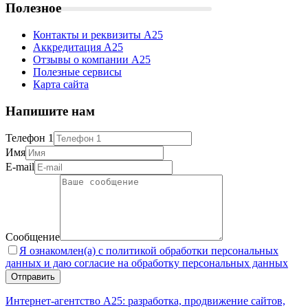
Полезное
Контакты и реквизиты А25
Аккредитация А25
Отзывы о компании А25
Полезные сервисы
Карта сайта
Напишите нам
Быть эффективным
Телефон 1
Имя
Всегда думай о пользе и здравом
E-mail
смысле :)
Сообщение
Я ознакомлен(а) с политикой обработки персональных
данных и даю согласие на обработку персональных данных
Интернет-агентство А25: разработка, продвижение сайтов,