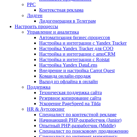
PPC
Контекстная реклама
Лидген
Лидогенерация в Телеграм
Настроить процессы
Управление и аналитика
Автоматизация бизнес-процессов
Настройка и интеграции с Yandex Tracker
Настройка Yandex Tracker для СОО
Настройка и интеграции с amoCRM
Настройка и интеграции с Roistat
Настройка Yandex DataLens
Внедрение и настройка Carrot Quest
Команда онлайн-продаж
Выход из офлайна в онлайн
Поддержка
Техническая поддержка сайта
Резервное копирование сайта
Ускорение PageSpeed на Tilda
HR & Аутсорсинг
Специалист по контекстной рекламе
Начинающий PHP-разработчик (Junior)
Опытный PHP-разработчик (Middle)
Специалист по поисковому продвижению
Специалист по интернет-маркетингу