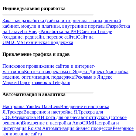
Быть ответственным
Индивидуальная разработка
За себя, за команду и за проект
Заказная разработка (сайты, интернет-магазины, личный
кабинет, модули и плагины, внутренние порталы)
Разработка
на Laravel и Vue.js
Разработка на PHP
Сайт на Тильде
(создание, редизайн, перенос сайта)
Сайт на
UMI.CMS
Техническая поддержка
Привлечение трафика и лидов
Поисковое продвижение сайтов и интернет-
Быть добрым
магазинов
Контекстная реклама в Яндекс Директ (настройка,
ведение, оптимизация, поддержка)
Реклама в Яндекс
Заботиться о клиентах и ценить
Маркет
Парсер заявок в Telegram
честность
Автоматизация и аналитика
Настройка Yandex DataLens
Внедрение и настройка
Я.Трекера
Внедрение и настройка Я.Трекера для
СОО
Разработка ИИ-бота для бизнеса
Бот отпусков (готовое
решение)
Внедрение и настройка AmoCRM
Настройка и
интеграция Roistat
Автоматизация бизнес-процессов
Резервное
копирование сайта