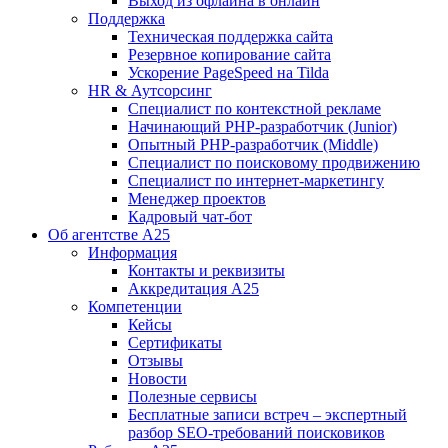
Выход из офлайна в онлайн
Поддержка
Техническая поддержка сайта
Резервное копирование сайта
Ускорение PageSpeed на Tilda
HR & Аутсорсинг
Специалист по контекстной рекламе
Начинающий PHP-разработчик (Junior)
Опытный PHP-разработчик (Middle)
Специалист по поисковому продвижению
Специалист по интернет-маркетингу
Менеджер проектов
Кадровый чат-бот
Об агентстве А25
Информация
Контакты и реквизиты
Аккредитация А25
Компетенции
Кейсы
Сертификаты
Отзывы
Новости
Полезные сервисы
Бесплатные записи встреч – экспертный
разбор SEO-требований поисковиков