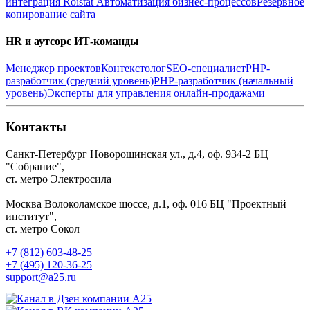
интеграция Roistat
Автоматизация бизнес-процессов
Резервное
копирование сайта
HR и аутсорс ИТ-команды
Менеджер проектов
Контекстолог
SEO-специалист
PHP-
разработчик (средний уровень)
PHP-разработчик (начальный
уровень)
Эксперты для управления онлайн-продажами
Контакты
Санкт-Петербург
Новорощинская ул., д.4, оф. 934-2
БЦ
"Собрание",
ст. метро Электросила
Москва
Волоколамское шоссе, д.1, оф. 016
БЦ "Проектный
институт",
ст. метро Сокол
+7 (812) 603-48-25
+7 (495) 120-36-25
support@a25.ru