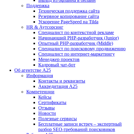
Выход из офлайна в онлайн
Поддержка
Техническая поддержка сайта
Резервное копирование сайта
Ускорение PageSpeed на Tilda
HR & Аутсорсинг
Специалист по контекстной рекламе
Начинающий PHP-разработчик (Junior)
Опытный PHP-разработчик (Middle)
Специалист по поисковому продвижению
Специалист по интернет-маркетингу
Менеджер проектов
Кадровый чат-бот
Об агентстве А25
Информация
Контакты и реквизиты
Аккредитация А25
Компетенции
Кейсы
Сертификаты
Отзывы
Новости
Полезные сервисы
Бесплатные записи встреч – экспертный
разбор SEO-требований поисковиков