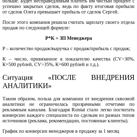
больше. Будет несправедливым платить им чистый процент с
успешно закрытых сделок, ведь по факту итоговая прибыли
от сделок Олега превышает прибыль от сделок Сергей.
После этого компания решила считать зарплату своего отдела
продаж по следующей формуле:
P*K = ЗП Менеджера
P – количество продаж/выручка с продаж/прибыль с продаж;
K – число, привязанное к показателю качества (CV>30%,
К=500 рублей, CV>35%, К=600 рублей и т.д.).
Ситуация «ПОСЛЕ ВНЕДРЕНИЯ
АНАЛИТИКИ»
Таким образом, польза для компании от внедрения сквозной
аналитики не ограничилась прозрачными отчетами по
рекламным каналам. Благодаря Roistat стало легко посчитать
конверсию каждого специалиста по сделкам из разных типов
источников (реклама, рекомендации, постоянные клиенты).
График по конверсии менеджеров в продажу за 1 месяц