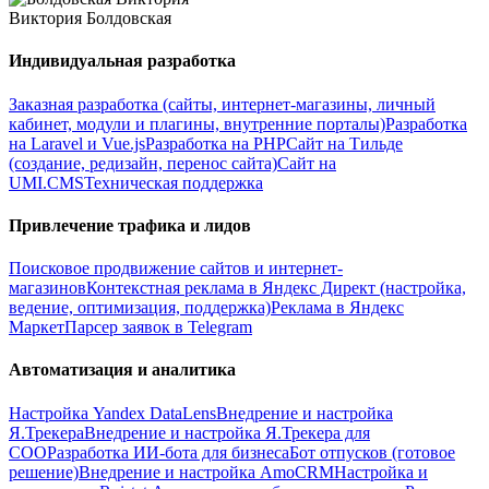
Виктория Болдовская
Индивидуальная разработка
Заказная разработка (сайты, интернет-магазины, личный
кабинет, модули и плагины, внутренние порталы)
Разработка
на Laravel и Vue.js
Разработка на PHP
Сайт на Тильде
(создание, редизайн, перенос сайта)
Сайт на
UMI.CMS
Техническая поддержка
Привлечение трафика и лидов
Поисковое продвижение сайтов и интернет-
магазинов
Контекстная реклама в Яндекс Директ (настройка,
ведение, оптимизация, поддержка)
Реклама в Яндекс
Маркет
Парсер заявок в Telegram
Автоматизация и аналитика
Настройка Yandex DataLens
Внедрение и настройка
Я.Трекера
Внедрение и настройка Я.Трекера для
СОО
Разработка ИИ-бота для бизнеса
Бот отпусков (готовое
решение)
Внедрение и настройка AmoCRM
Настройка и