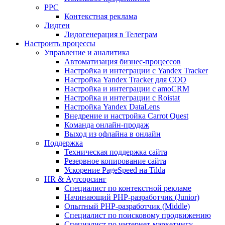
PPC
Контекстная реклама
Лидген
Лидогенерация в Телеграм
Настроить процессы
Управление и аналитика
Автоматизация бизнес-процессов
Настройка и интеграции с Yandex Tracker
Настройка Yandex Tracker для СОО
Настройка и интеграции с amoCRM
Настройка и интеграции с Roistat
Настройка Yandex DataLens
Внедрение и настройка Carrot Quest
Команда онлайн-продаж
Выход из офлайна в онлайн
Поддержка
Техническая поддержка сайта
Резервное копирование сайта
Ускорение PageSpeed на Tilda
HR & Аутсорсинг
Специалист по контекстной рекламе
Начинающий PHP-разработчик (Junior)
Опытный PHP-разработчик (Middle)
Специалист по поисковому продвижению
Специалист по интернет-маркетингу