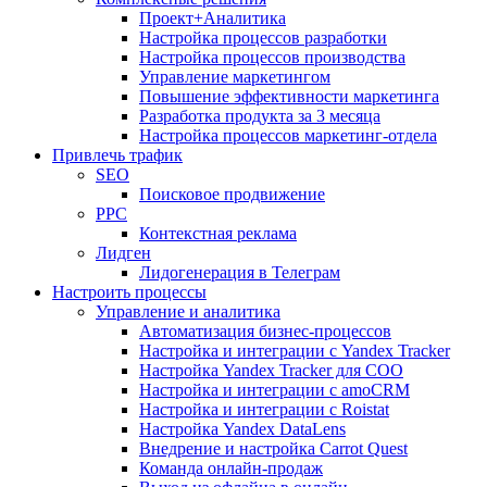
Проект+Аналитика
Настройка процессов разработки
Настройка процессов производства
Управление маркетингом
Повышение эффективности маркетинга
Разработка продукта за 3 месяца
Настройка процессов маркетинг-отдела
Привлечь трафик
SEO
Поисковое продвижение
PPC
Контекстная реклама
Лидген
Лидогенерация в Телеграм
Настроить процессы
Управление и аналитика
Автоматизация бизнес-процессов
Настройка и интеграции с Yandex Tracker
Настройка Yandex Tracker для СОО
Настройка и интеграции с amoCRM
Настройка и интеграции с Roistat
Настройка Yandex DataLens
Внедрение и настройка Carrot Quest
Команда онлайн-продаж