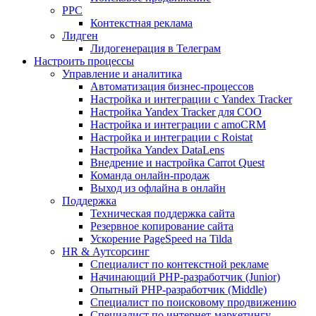
PPC
Контекстная реклама
Лидген
Лидогенерация в Телеграм
Настроить процессы
Управление и аналитика
Автоматизация бизнес-процессов
Настройка и интеграции с Yandex Tracker
Настройка Yandex Tracker для СОО
Настройка и интеграции с amoCRM
Настройка и интеграции с Roistat
Настройка Yandex DataLens
Внедрение и настройка Carrot Quest
Команда онлайн-продаж
Выход из офлайна в онлайн
Поддержка
Техническая поддержка сайта
Резервное копирование сайта
Ускорение PageSpeed на Tilda
HR & Аутсорсинг
Специалист по контекстной рекламе
Начинающий PHP-разработчик (Junior)
Опытный PHP-разработчик (Middle)
Специалист по поисковому продвижению
Специалист по интернет-маркетингу