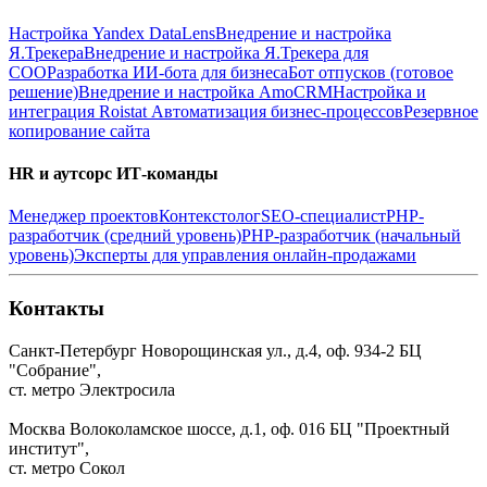
Настройка Yandex DataLens
Внедрение и настройка
Я.Трекера
Внедрение и настройка Я.Трекера для
СОО
Разработка ИИ-бота для бизнеса
Бот отпусков (готовое
решение)
Внедрение и настройка AmoCRM
Настройка и
интеграция Roistat
Автоматизация бизнес-процессов
Резервное
копирование сайта
HR и аутсорс ИТ-команды
Менеджер проектов
Контекстолог
SEO-специалист
PHP-
разработчик (средний уровень)
PHP-разработчик (начальный
уровень)
Эксперты для управления онлайн-продажами
Контакты
Санкт-Петербург
Новорощинская ул., д.4, оф. 934-2
БЦ
"Собрание",
ст. метро Электросила
Москва
Волоколамское шоссе, д.1, оф. 016
БЦ "Проектный
институт",
ст. метро Сокол