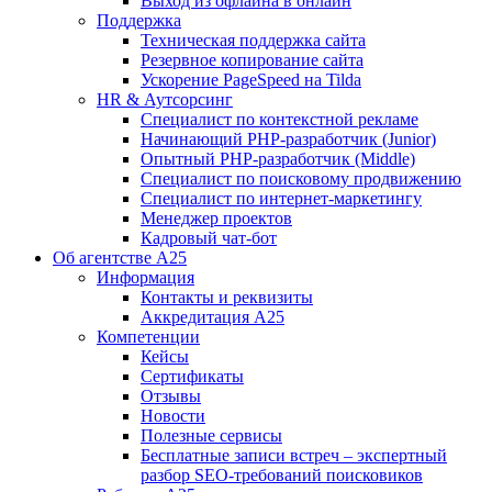
Выход из офлайна в онлайн
Поддержка
Техническая поддержка сайта
Резервное копирование сайта
Ускорение PageSpeed на Tilda
HR & Аутсорсинг
Специалист по контекстной рекламе
Начинающий PHP-разработчик (Junior)
Опытный PHP-разработчик (Middle)
Специалист по поисковому продвижению
Специалист по интернет-маркетингу
Менеджер проектов
Кадровый чат-бот
Об агентстве А25
Информация
Контакты и реквизиты
Аккредитация А25
Компетенции
Кейсы
Сертификаты
Отзывы
Новости
Полезные сервисы
Бесплатные записи встреч – экспертный
разбор SEO-требований поисковиков