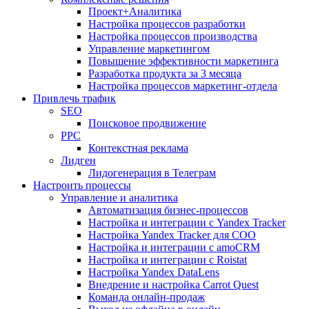
Проект+Аналитика
Настройка процессов разработки
Настройка процессов производства
Управление маркетингом
Повышение эффективности маркетинга
Разработка продукта за 3 месяца
Настройка процессов маркетинг-отдела
Привлечь трафик
SEO
Поисковое продвижение
PPC
Контекстная реклама
Лидген
Лидогенерация в Телеграм
Настроить процессы
Управление и аналитика
Автоматизация бизнес-процессов
Настройка и интеграции с Yandex Tracker
Настройка Yandex Tracker для СОО
Настройка и интеграции с amoCRM
Настройка и интеграции с Roistat
Настройка Yandex DataLens
Внедрение и настройка Carrot Quest
Команда онлайн-продаж