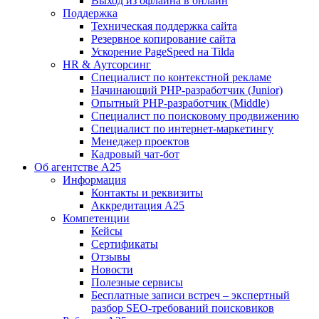
Выход из офлайна в онлайн
Поддержка
Техническая поддержка сайта
Резервное копирование сайта
Ускорение PageSpeed на Tilda
HR & Аутсорсинг
Специалист по контекстной рекламе
Начинающий PHP-разработчик (Junior)
Опытный PHP-разработчик (Middle)
Специалист по поисковому продвижению
Специалист по интернет-маркетингу
Менеджер проектов
Кадровый чат-бот
Об агентстве А25
Информация
Контакты и реквизиты
Аккредитация А25
Компетенции
Кейсы
Сертификаты
Отзывы
Новости
Полезные сервисы
Бесплатные записи встреч – экспертный
разбор SEO-требований поисковиков