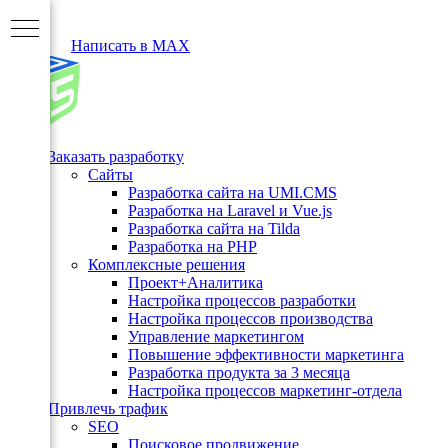
Написать в MAX
Заказать разработку
Сайты
Разработка сайта на UMI.CMS
Разработка на Laravel и Vue.js
Разработка сайта на Tilda
Разработка на PHP
Комплексные решения
Проект+Аналитика
Настройка процессов разработки
Настройка процессов производства
Управление маркетингом
Повышение эффективности маркетинга
Разработка продукта за 3 месяца
а
Настройка процессов маркетинг-отдела
Привлечь трафик
SEO
Поисковое продвижение