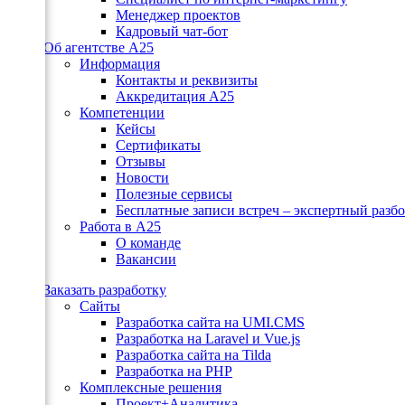
Менеджер проектов
Кадровый чат-бот
Об агентстве А25
Информация
Контакты и реквизиты
Аккредитация А25
сия
Компетенции
Кейсы
Сертификаты
к
Отзывы
Новости
ение
Полезные сервисы
Бесплатные записи встреч – экспертный разб
Работа в А25
О команде
Вакансии
ска
Заказать разработку
Сайты
Разработка сайта на UMI.CMS
Разработка на Laravel и Vue.js
Разработка сайта на Tilda
н
Разработка на PHP
Комплексные решения
Проект+Аналитика