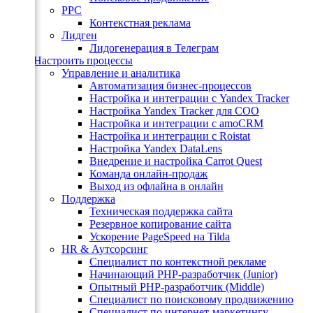
вара
PPC
Контекстная реклама
Лидген
Лидогенерация в Телеграм
Настроить процессы
Управление и аналитика
Автоматизация бизнес-процессов
Настройка и интеграции с Yandex Tracker
Настройка Yandex Tracker для СОО
Настройка и интеграции с amoCRM
Настройка и интеграции с Roistat
Настройка Yandex DataLens
Внедрение и настройка Carrot Quest
Команда онлайн-продаж
Выход из офлайна в онлайн
р
Поддержка
Техническая поддержка сайта
Резервное копирование сайта
Ускорение PageSpeed на Tilda
HR & Аутсорсинг
Специалист по контекстной рекламе
Начинающий PHP-разработчик (Junior)
Опытный PHP-разработчик (Middle)
Специалист по поисковому продвижению
Специалист по интернет-маркетингу