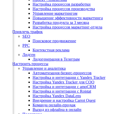
Настройка процессов разработки
Настройка процессов производства
ы
Управление маркетингом
мный
Повышение эффективности маркетинга
Разработка продукта за 3 месяца
Настройка процессов маркетинг-отдела
Привлечь трафик
SEO
иона
Поисковое продвижение
PPC
Контекстная реклама
Лидген
Лидогенерация в Телеграм
Настроить процессы
Управление и аналитика
Автоматизация бизнес-процессов
Настройка и интеграции с Yandex Tracker
ное
Настройка Yandex Tracker для СОО
Настройка и интеграции с amoCRM
Настройка и интеграции с Roistat
Настройка Yandex DataLens
Внедрение и настройка Carrot Quest
Команда онлайн-продаж
Выход из офлайна в онлайн