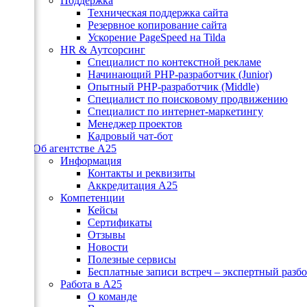
Поддержка
Техническая поддержка сайта
Резервное копирование сайта
Ускорение PageSpeed на Tilda
HR & Аутсорсинг
Специалист по контекстной рекламе
Начинающий PHP-разработчик (Junior)
Опытный PHP-разработчик (Middle)
Специалист по поисковому продвижению
Специалист по интернет-маркетингу
Менеджер проектов
Кадровый чат-бот
Об агентстве А25
Информация
Контакты и реквизиты
Аккредитация А25
Компетенции
Кейсы
Сертификаты
Отзывы
Новости
Полезные сервисы
Бесплатные записи встреч – экспертный разб
Работа в А25
О команде