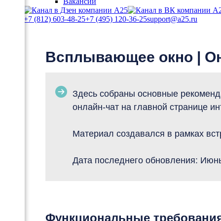
Вакансии
+7 (812) 603-48-25
+7 (495) 120-36-25
support@a25.ru
Всплывающее окно | О
Здесь собраны основные рекоменд
онлайн-чат на главной странице ин
Материал создавался в рамках вст
Дата последнего обновления: Июн
Функциональные требовани