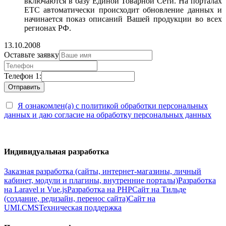
включаются в базу Единой Товарной Сети. На порталах
ЕТС автоматически происходит обновление данных и
начинается показ описаний Вашей продукции во всех
регионах РФ.
13.10.2008
Оставьте заявку
Телефон 1:
Я ознакомлен(а) с политикой обработки персональных
данных и даю согласие на обработку персональных данных
Индивидуальная разработка
Заказная разработка (сайты, интернет-магазины, личный
кабинет, модули и плагины, внутренние порталы)
Разработка
на Laravel и Vue.js
Разработка на PHP
Сайт на Тильде
(создание, редизайн, перенос сайта)
Сайт на
UMI.CMS
Техническая поддержка