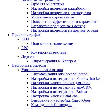
Проект+Аналитика
Настройка процессов разработки
Настройка процессов производства
Управление маркетингом
Повышение эффективности маркетинга
Разработка продукта за 3 месяца
Настройка процессов маркетинг-отдела
Привлечь трафик
SEO
Поисковое продвижение
PPC
Контекстная реклама
Лидген
Лидогенерация в Телеграм
Настроить процессы
Управление и аналитика
Автоматизация бизнес-процессов
Настройка и интеграции с Yandex Tracker
Настройка Yandex Tracker для СОО
Настройка и интеграции с amoCRM
Настройка и интеграции с Roistat
Настройка Yandex DataLens
Внедрение и настройка Carrot Quest
Команда онлайн-продаж