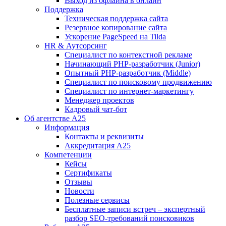
Выход из офлайна в онлайн
Поддержка
Техническая поддержка сайта
Резервное копирование сайта
Ускорение PageSpeed на Tilda
HR & Аутсорсинг
Специалист по контекстной рекламе
Начинающий PHP-разработчик (Junior)
Опытный PHP-разработчик (Middle)
Специалист по поисковому продвижению
Специалист по интернет-маркетингу
Менеджер проектов
Кадровый чат-бот
Об агентстве А25
Информация
Контакты и реквизиты
Аккредитация А25
Компетенции
Кейсы
Сертификаты
Отзывы
Новости
Полезные сервисы
Бесплатные записи встреч – экспертный
разбор SEO-требований поисковиков