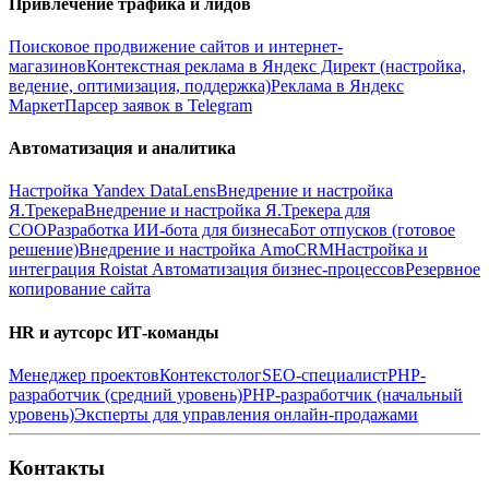
Привлечение трафика и лидов
Поисковое продвижение сайтов и интернет-
магазинов
Контекстная реклама в Яндекс Директ (настройка,
ведение, оптимизация, поддержка)
Реклама в Яндекс
Маркет
Парсер заявок в Telegram
Автоматизация и аналитика
Настройка Yandex DataLens
Внедрение и настройка
Я.Трекера
Внедрение и настройка Я.Трекера для
СОО
Разработка ИИ-бота для бизнеса
Бот отпусков (готовое
решение)
Внедрение и настройка AmoCRM
Настройка и
интеграция Roistat
Автоматизация бизнес-процессов
Резервное
копирование сайта
HR и аутсорс ИТ-команды
Менеджер проектов
Контекстолог
SEO-специалист
PHP-
разработчик (средний уровень)
PHP-разработчик (начальный
уровень)
Эксперты для управления онлайн-продажами
Контакты