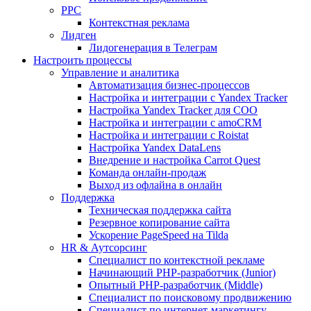
PPC
Контекстная реклама
Лидген
Лидогенерация в Телеграм
Настроить процессы
Управление и аналитика
Автоматизация бизнес-процессов
Настройка и интеграции с Yandex Tracker
Настройка Yandex Tracker для СОО
Настройка и интеграции с amoCRM
Настройка и интеграции с Roistat
Настройка Yandex DataLens
Внедрение и настройка Carrot Quest
Команда онлайн-продаж
Выход из офлайна в онлайн
Поддержка
Техническая поддержка сайта
Резервное копирование сайта
Ускорение PageSpeed на Tilda
HR & Аутсорсинг
Специалист по контекстной рекламе
Начинающий PHP-разработчик (Junior)
Опытный PHP-разработчик (Middle)
Специалист по поисковому продвижению
Специалист по интернет-маркетингу