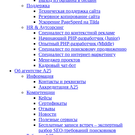
Выход из офлайна в онлайн
Поддержка
Техническая поддержка сайта
Резервное копирование сайта
Ускорение PageSpeed на Tilda
HR & Аутсорсинг
Специалист по контекстной рекламе
Начинающий PHP-разработчик (Junior)
Опытный PHP-разработчик (Middle)
Специалист по поисковому продвижению
Специалист по интернет-маркетингу
Менеджер проектов
Кадровый чат-бот
Об агентстве А25
Информация
Контакты и реквизиты
Аккредитация А25
Компетенции
Кейсы
Сертификаты
Отзывы
Новости
Полезные сервисы
Бесплатные записи встреч – экспертный
разбор SEO-требований поисковиков