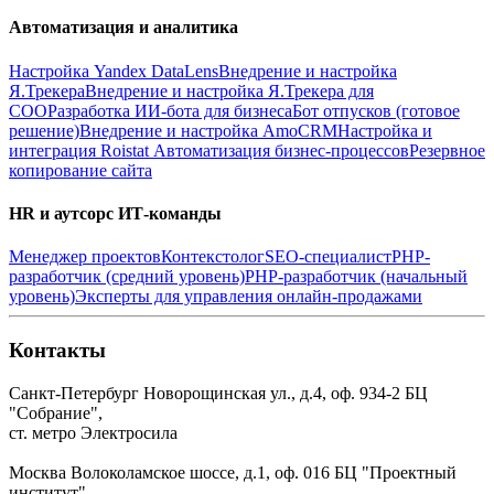
Автоматизация и аналитика
Настройка Yandex DataLens
Внедрение и настройка
Я.Трекера
Внедрение и настройка Я.Трекера для
СОО
Разработка ИИ-бота для бизнеса
Бот отпусков (готовое
решение)
Внедрение и настройка AmoCRM
Настройка и
интеграция Roistat
Автоматизация бизнес-процессов
Резервное
копирование сайта
HR и аутсорс ИТ-команды
Менеджер проектов
Контекстолог
SEO-специалист
PHP-
разработчик (средний уровень)
PHP-разработчик (начальный
уровень)
Эксперты для управления онлайн-продажами
Контакты
Санкт-Петербург
Новорощинская ул., д.4, оф. 934-2
БЦ
"Собрание",
ст. метро Электросила
Москва
Волоколамское шоссе, д.1, оф. 016
БЦ "Проектный
институт",