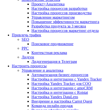
Проект+Аналитика
Настройка процессов разработки
Настройка процессов производства
Управление маркетингом
Повышение эффективности маркетинга
Разработка продукта за 3 месяца
Настройка процессов маркетинг-отдела
Привлечь трафик
SEO
Поисковое продвижение
PPC
Контекстная реклама
Лидген
Лидогенерация в Телеграм
Настроить процессы
Управление и аналитика
Автоматизация бизнес-процессов
Настройка и интеграции с Yandex Tracker
Настройка Yandex Tracker для СОО
Настройка и интеграции с amoCRM
Настройка и интеграции с Roistat
Настройка Yandex DataLens
Внедрение и настройка Carrot Quest
Команда онлайн-продаж