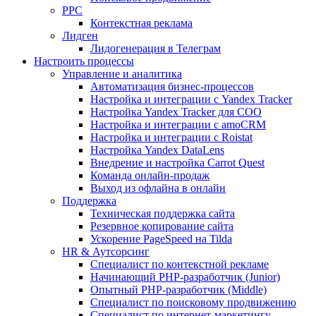
PPC
Контекстная реклама
Лидген
Лидогенерация в Телеграм
Настроить процессы
Управление и аналитика
Автоматизация бизнес-процессов
Настройка и интеграции с Yandex Tracker
Настройка Yandex Tracker для СОО
Настройка и интеграции с amoCRM
Настройка и интеграции с Roistat
Настройка Yandex DataLens
Внедрение и настройка Carrot Quest
Команда онлайн-продаж
Выход из офлайна в онлайн
Поддержка
Техническая поддержка сайта
Резервное копирование сайта
Ускорение PageSpeed на Tilda
HR & Аутсорсинг
Специалист по контекстной рекламе
Начинающий PHP-разработчик (Junior)
Опытный PHP-разработчик (Middle)
Специалист по поисковому продвижению
Специалист по интернет-маркетингу